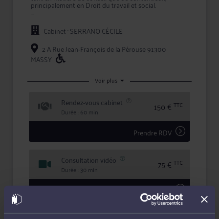
principalement en Droit du travail et social.
Maître SERRANO apporte à ses clients la compétence
et la réactivité indispensables à leur information et à
Cabinet : SERRANO CÉCILE
la défense de leurs intérêts, tant en conseil que lors
d'une procédure judiciaire.
2 A Rue Jean-François de la Pérouse 91300
En confiant un dossier à Maître SERRANO, vous
MASSY
bénéficiez d'une confidentialité totale dans le
traitement de votre dossier et des garanties qu'offre
la profession d'avocat en matière d'expertise et de
Voir plus
sécurité.
Rendez-vous cabinet
TTC
150 €
Durée : 60 min
Prendre RDV
Consultation vidéo
TTC
75 €
Durée : 30 min
Prendre RDV
Consultation téléphonique