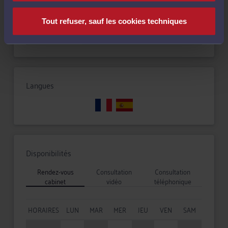
Compétences
Tout refuser, sauf les cookies techniques
Droit du travail
Langues
Disponibilités
Rendez-vous
Consultation
Consultation
cabinet
vidéo
téléphonique
HORAIRES
LUN
MAR
MER
JEU
VEN
SAM