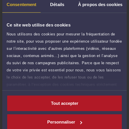
TTC
35 €
Durée : 10 min
Consentement
Détails
À propos des cookies
Demander un rappel
Ce site web utilise des cookies
Question simple
50 €
Nous utilisons des cookies pour mesurer la fréquentation de
Réponse concise à votre question (moins
TTC
notre site, pour vous proposer une expérience utilisateur fondée
de 1.000 caractères)
sur l’interactivité avec d’autres plateformes (vidéos, réseaux
Poser une question
sociaux, contenus animés…) ainsi que la gestion et l’analyse
du suivi de nos campagnes publicitaires. Parce que le respect
de votre vie privée est essentiel pour nous, nous vous laissons
Consultation écrite
320 €
Etude de votre dossier + possibilité
le choix de les accepter, de les refuser tous ou de les
TTC
d'ajout d'une pièce jointe
paramétrer, à l’exception des cookies techniques strictement
nécessaires au fonctionnement du site.
Consulter par écrit
Tout accepter
Personnaliser