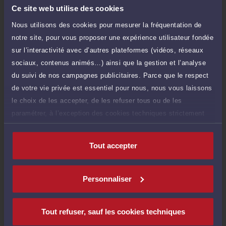
TTC
de 1.000 caractères)
Ce site web utilise des cookies
Nous utilisons des cookies pour mesurer la fréquentation de
Poser une question
notre site, pour vous proposer une expérience utilisateur fondée
sur l’interactivité avec d’autres plateformes (vidéos, réseaux
Consultation écrite
360 €
sociaux, contenus animés…) ainsi que la gestion et l’analyse
Etude de votre dossier + possibilité
TTC
d'ajout d'une pièce jointe
du suivi de nos campagnes publicitaires. Parce que le respect
de votre vie privée est essentiel pour nous, nous vous laissons
Consulter par écrit
le choix de les accepter, de les refuser tous ou de les
paramétrer, à l’exception des cookies techniques strictement
nécessaires au fonctionnement du site.
Tout accepter
Compétences
Personnaliser
Droit du travail
Tout refuser, sauf les cookies techniques