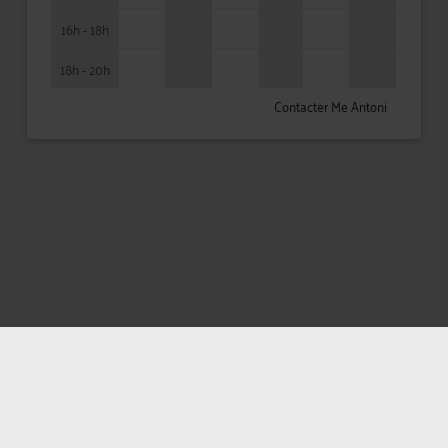
16h - 18h
18h - 20h
Contacter Me Antoni
Mentions légales
Politique de confidentialité
Politique des cookies
CGU avocat