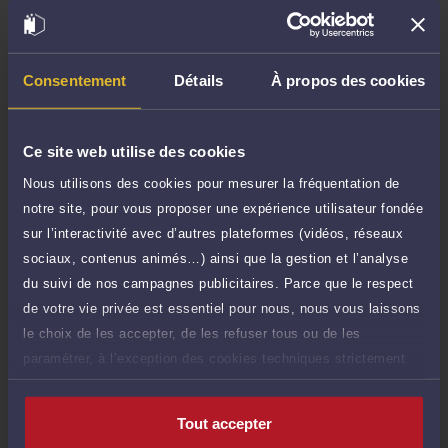
Consultation téléphonique
TTC
100 €
Durée : 30 min
Demander un rappel
Consentement
Détails
À propos des cookies
Question simple
50 €
Réponse concise à votre question (moins
TTC
Ce site web utilise des cookies
de 1.000 caractères)
Nous utilisons des cookies pour mesurer la fréquentation de
Poser une question
notre site, pour vous proposer une expérience utilisateur fondée
sur l’interactivité avec d’autres plateformes (vidéos, réseaux
Consultation écrite
sociaux, contenus animés…) ainsi que la gestion et l’analyse
240 €
Etude de votre dossier + possibilité
TTC
du suivi de nos campagnes publicitaires. Parce que le respect
d'ajout d'une pièce jointe
de votre vie privée est essentiel pour nous, nous vous laissons
le choix de les accepter, de les refuser tous ou de les
Consulter par écrit
paramétrer, à l’exception des cookies techniques strictement
nécessaires au fonctionnement du site.
Tout accepter