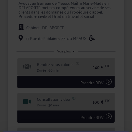
Avocat au Barreau de Meaux, Maître Marie-Madalen
DELAPORTE met ses compétences au service de ses
clients dans les domaines du Procédure d'appel,
Procédure civile et Droit du travail et social.
Le champ d'exercice de Maître DELAPORTE s'étend
Cabinet : DELAPORTE
des prestations de conseil, comme les consultations
juridiques, aux mandats de représentation lors d'une
procédure, en passant par la prise en charge des
13 Rue de Fublaines 77100 MEAUX
démarches et formalités afférentes à chaque dossier.
Maître DELAPORTE s'efforce de créer une relation de
Voir plus
confiance et de transparence avec ses clients pour
mettre en oeuvre la meilleure stratégie possible, et
Rendez-vous cabinet
lors de litiges, défendre leurs intérêts avec ténacité et
TTC
240 €
efficacité.
Durée : 60 min
Prendre RDV
Consultation vidéo
TTC
100 €
Durée : 30 min
Prendre RDV