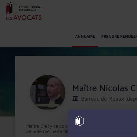
ANNUAIRE
PRENDRE RENDEZ
Maître Nicolas 
Barreau de Meaux (depu
Maître Crécy se consacre aujourd'hui exclusivement au droit routier/ de votre permis de conduire (vitesse,
alcoolémie, perte de points, flash, conduite après usag