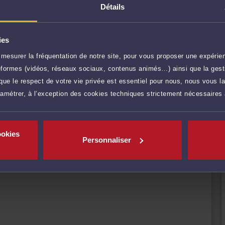
uridictions Judiciaires (Tribunal de Police, CRPC,
Détails
 administratives (Tribunal administratif, Cour
vec la cabinet sont vivement recommandés :
ies
mesurer la fréquentation de notre site, pour vous proposer une expérien
r plus
ateformes (vidéos, réseaux sociaux, contenus animés…) ainsi que la gesti
ue le respect de votre vie privée est essentiel pour nous, nous vous la
ramétrer, à l’exception des cookies techniques strictement nécessaires
300 €
TTC
Prendre RDV
ookies
0 €
TTC
Poser une question
Personnaliser
res)