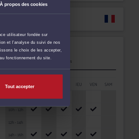
À propos des cookies
Langues
ce utilisateur fondée sur
on et l’analyse du suivi de nos
Disponibilités
issons le choix de les accepter,
 au fonctionnement du site.
Rendez-vous
cabinet
HORAIRES
LUN
MAR
MER
JEU
VEN
SAM
Tout accepter
08h - 10h
10h - 12h
12h - 14h
14h - 16h