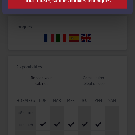
Tout refuser, sauf les cookies techniques
Langues
Disponibilités
Rendez-vous
Consultation
cabinet
téléphonique
HORAIRES
LUN
MAR
MER
JEU
VEN
SAM
08h - 10h
10h - 12h