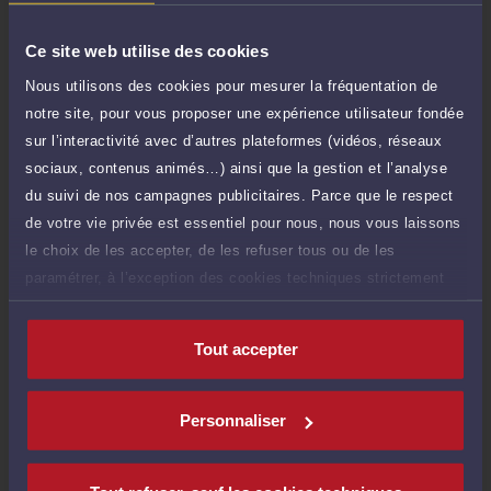
TTC
de 1.000 caractères)
Ce site web utilise des cookies
Poser une question
Nous utilisons des cookies pour mesurer la fréquentation de
notre site, pour vous proposer une expérience utilisateur fondée
Consultation écrite
180 €
sur l’interactivité avec d’autres plateformes (vidéos, réseaux
Etude de votre dossier + possibilité
TTC
d'ajout d'une pièce jointe
sociaux, contenus animés…) ainsi que la gestion et l’analyse
du suivi de nos campagnes publicitaires. Parce que le respect
Consulter par écrit
de votre vie privée est essentiel pour nous, nous vous laissons
le choix de les accepter, de les refuser tous ou de les
paramétrer, à l’exception des cookies techniques strictement
nécessaires au fonctionnement du site.
Compétences
Tout accepter
Droit du travail
Personnaliser
Droit commercial, des affaires et de la concurrence