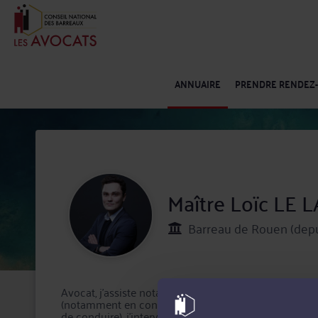
ANNUAIRE
PRENDRE RENDEZ
Maître Loïc LE 
Barreau de Rouen (depu
Avocat, j'assiste notamment mes clients dans les pro
(notamment en contestation de licenciement) et en dr
de conduire). j'interviens également en matière d'Ind