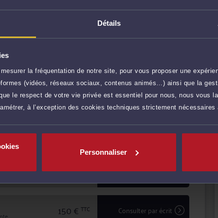
ents pour mettre en oeuvre la
Détails
CEDEX
ies
r plus
mesurer la fréquentation de notre site, pour vous proposer une expérien
ateformes (vidéos, réseaux sociaux, contenus animés…) ainsi que la gesti
65 €
TTC
Prendre RDV
ue le respect de votre vie privée est essentiel pour nous, nous vous la
ramétrer, à l’exception des cookies techniques strictement nécessaires
35 €
TTC
Demander un rappel
ookies
Personnaliser
65 €
TTC
Poser une question
res)
150 €
TTC
Consulter par écrit
inte