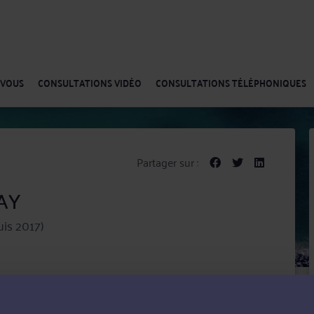
-VOUS
CONSULTATIONS VIDÉO
CONSULTATIONS TÉLÉPHONIQUES
Partager sur :
LAY
is 2017)
blématiques juridiques du quotidien en droit du travail
oit pénal (défense pénale et contentieux lié au permis
emnisation des victimes d'infraction et d'accident de la