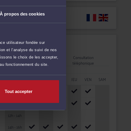
À propos des cookies
Langues
ce utilisateur fondée sur
Disponibilités
on et l’analyse du suivi de nos
Rendez-vous
Consultation
issons le choix de les accepter,
cabinet
téléphonique
 au fonctionnement du site.
HORAIRES
LUN
MAR
MER
JEU
VEN
SAM
08h - 10h
Tout accepter
10h - 12h
12h - 14h
14h - 16h