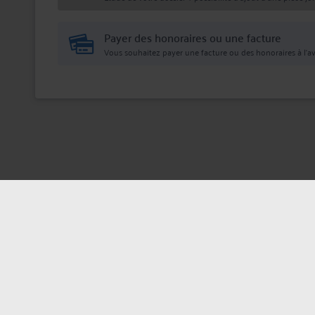
Payer des honoraires ou une facture
Vous souhaitez payer une facture ou des honoraires à l’av
Mentions légales
Politique de confi