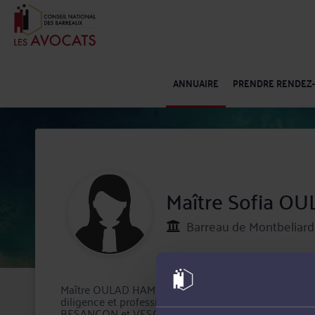
ANNUAIRE
PRENDRE RENDEZ
Maître Sofia 
Barreau de Montbeliard 
Maître OULAD HAMMOU inscrite au Barreau de MONTB
diligence et professionnalisme devant de nombreu
BESANCON et VESOUL.