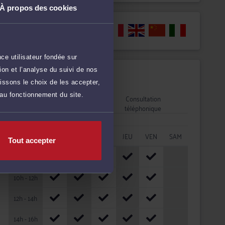
À propos des cookies
Langues
ce utilisateur fondée sur
on et l’analyse du suivi de nos
Disponibilités
issons le choix de les accepter,
 au fonctionnement du site.
Rendez-vous
Consultation
cabinet
téléphonique
HORAIRES
LUN
MAR
MER
JEU
VEN
SAM
Tout accepter
08h - 10h
10h - 12h
12h - 14h
14h - 16h