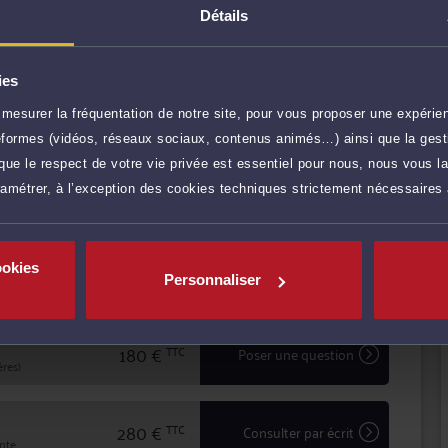
Détails
e la famille, en droit immobilier, en droit des
ontentieux locatif et droit bancaire.
ses compétences et son savoir faire à leur service
ies
 leurs droits devant les instances judiciaires.
mesurer la fréquentation de notre site, pour vous proposer une expérien
liers que pour les entreprises ou les professionnels.
r plus
ateformes (vidéos, réseaux sociaux, contenus animés…) ainsi que la gesti
bilité et une réactivité dans le traitement des affaires
ue le respect de votre vie privée est essentiel pour nous, nous vous la
ramétrer, à l’exception des cookies techniques strictement nécessaires
95 €
TTC
Prendre RDV
ookies
95 €
TTC
Demander un rappel
Personnaliser
180 €
TTC
Poser une question
res)
280 €
TTC
Consulter par écrit
inte