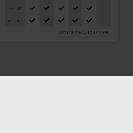
16h - 18h
18h - 20h
Contacter Me Oulad Hammou
ateurs
Plan du site
Assistance