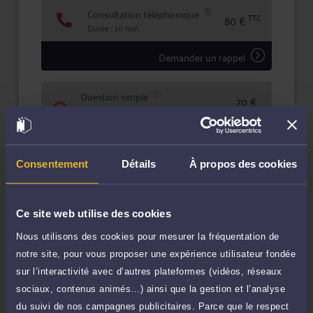
Consultation téléphonique
TTC
80 €
Durée : 10 min
Demander un rappel
Question simple
70 €
Réponse concise à votre question (moins
TTC
de 1.000 caractères)
Poser une question
Consentement
Détails
À propos des cookies
Consultation écrite
290 €
Etude de votre dossier + possibilité
TTC
Ce site web utilise des cookies
d'ajout d'une pièce jointe
Nous utilisons des cookies pour mesurer la fréquentation de
Consulter par écrit
notre site, pour vous proposer une expérience utilisateur fondée
Voir sa Grille indicative des Honoraires
sur l’interactivité avec d’autres plateformes (vidéos, réseaux
sociaux, contenus animés…) ainsi que la gestion et l’analyse
du suivi de nos campagnes publicitaires. Parce que le respect