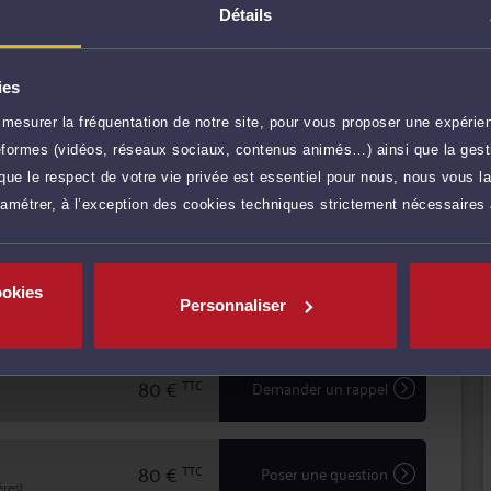
et la réactivité indispensables à leur information et à
Détails
d'une procédure judiciaire.
ies
mesurer la fréquentation de notre site, pour vous proposer une expérien
r plus
ateformes (vidéos, réseaux sociaux, contenus animés…) ainsi que la gesti
ue le respect de votre vie privée est essentiel pour nous, nous vous la
ramétrer, à l’exception des cookies techniques strictement nécessaires
150 €
TTC
Prendre RDV
ookies
100 €
TTC
Prendre RDV
Personnaliser
80 €
TTC
Demander un rappel
80 €
TTC
Poser une question
res)