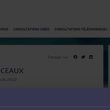
-VOUS
CONSULTATIONS VIDÉO
CONSULTATIONS TÉLÉPHONIQUES
Partager sur :
ONCEAUX
uis 2012)
ant en matière de conseil que de contentieux,
t de leur patrimoine, Droit des enfants et Droit pénal.