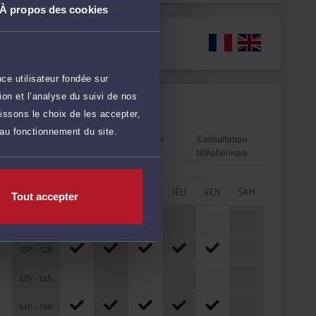
À propos des cookies
Langues
ce utilisateur fondée sur
on et l’analyse du suivi de nos
Disponibilités
issons le choix de les accepter,
 au fonctionnement du site.
Rendez-vous
Consultation
Consultation
cabinet
vidéo
téléphonique
HORAIRES
LUN
MAR
MER
JEU
VEN
SAM
Tout accepter
08h - 10h
10h - 12h
12h - 14h
14h - 16h