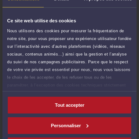
Demander un rappel
Ce site web utilise des cookies
Question simple
30 €
Nous utilisons des cookies pour mesurer la fréquentation de
Réponse concise à votre question (moins
TTC
notre site, pour vous proposer une expérience utilisateur fondée
de 1.000 caractères)
sur l’interactivité avec d’autres plateformes (vidéos, réseaux
Poser une question
sociaux, contenus animés…) ainsi que la gestion et l’analyse
du suivi de nos campagnes publicitaires. Parce que le respect
de votre vie privée est essentiel pour nous, nous vous laissons
le choix de les accepter, de les refuser tous ou de les
paramétrer, à l’exception des cookies techniques strictement
Compétences
nécessaires au fonctionnement du site.
Tout accepter
Droit pénal
Personnaliser
Droit du dommage corporel