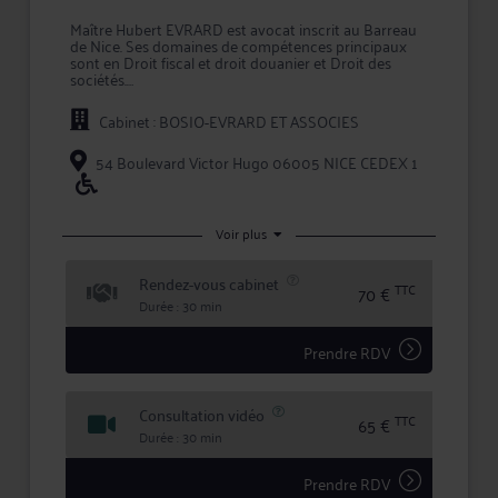
Maître Hubert EVRARD est avocat inscrit au Barreau
de Nice. Ses domaines de compétences principaux
sont en Droit fiscal et droit douanier et Droit des
sociétés.
Maître EVRARD intervient à la fois comme conseil en
Cabinet : BOSIO-EVRARD ET ASSOCIES
amont des conflits, et comme avocat chargé
d'assurer la défense de vos intérêts devant les
tribunaux, que ce soit en défense, ou pour engager
54 Boulevard Victor Hugo 06005 NICE CEDEX 1
une procédure contre l'adversaire.
Maître EVRARD met ses compétences au service de
chacun de ses clients en leur garantissant expertise
Voir plus
juridique, rigueur et confidentialité dans le traitement
de leur dossier.
Rendez-vous cabinet
TTC
70 €
Durée : 30 min
Prendre RDV
Consultation vidéo
TTC
65 €
Durée : 30 min
Prendre RDV