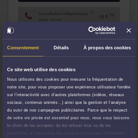
Consultation téléphonique
TTC
35 €
Durée : 10 min
Demander un rappel
Consentement
Détails
À propos des cookies
Question simple
30 €
Réponse concise à votre question (moins
TTC
de 1.000 caractères)
Ce site web utilise des cookies
Poser une question
Nous utilisons des cookies pour mesurer la fréquentation de
notre site, pour vous proposer une expérience utilisateur fondée
Consultation écrite
170 €
sur l’interactivité avec d’autres plateformes (vidéos, réseaux
Etude de votre dossier + possibilité
TTC
d'ajout d'une pièce jointe
sociaux, contenus animés…) ainsi que la gestion et l’analyse
du suivi de nos campagnes publicitaires. Parce que le respect
Consulter par écrit
de votre vie privée est essentiel pour nous, nous vous laissons
le choix de les accepter, de les refuser tous ou de les
Voir sa Grille indicative des Honoraires
paramétrer, à l’exception des cookies techniques strictement