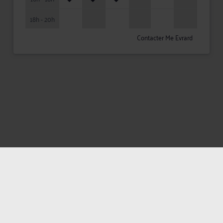
18h - 20h
Contacter Me Evrard
Mentions légales
Politique de confidentialité
Politique des cookies
CGU avocat
CGUV Utilisateurs