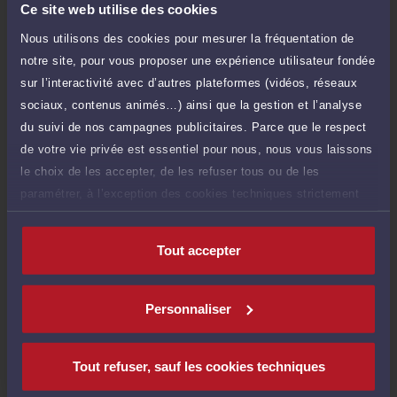
TTC
35 €
Ce site web utilise des cookies
Durée : 15 min
Nous utilisons des cookies pour mesurer la fréquentation de
Demander un rappel
notre site, pour vous proposer une expérience utilisateur fondée
sur l’interactivité avec d’autres plateformes (vidéos, réseaux
sociaux, contenus animés…) ainsi que la gestion et l’analyse
du suivi de nos campagnes publicitaires. Parce que le respect
de votre vie privée est essentiel pour nous, nous vous laissons
Compétences
le choix de les accepter, de les refuser tous ou de les
paramétrer, à l’exception des cookies techniques strictement
Droit de la famille, des personnes et de leur patrimoine
nécessaires au fonctionnement du site.
Tout accepter
Droit commercial, des affaires et de la concurrence
Personnaliser
Droit pénal
Tout refuser, sauf les cookies techniques