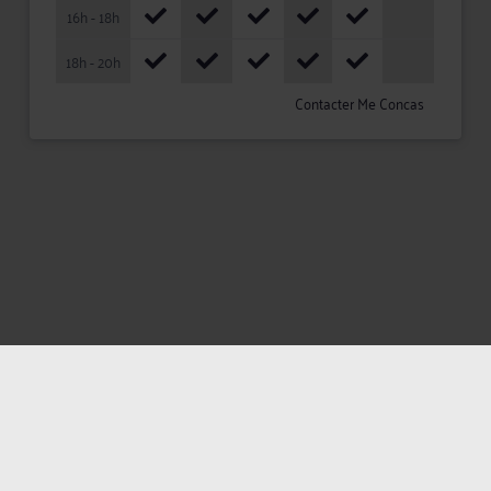
16h - 18h
18h - 20h
Contacter Me Concas
Mentions légales
Politique de confidentialité
Politique des cookies
CGU avocat