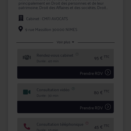
principalement en Droit des personnes et de leur
patrimoine, Droit des Affaires et des sociétés, Droit
immobilier et de la Copropriété.
Cabinet : CMFJ AVOCATS
Maître JEHANNO apporte à ses clients la compétence
et la réactivité indispensables à leur information et à
la défense de leurs intérêts, tant en conseil que lors
9 rue Massillon 30000 NIMES
d'une procédure judiciaire.
Maître JEHANNO s'efforce de créer une relation de
Voir plus
confiance et de transparence avec ses clients pour
mettre en œuvre la meilleure stratégie possible, et
Rendez-vous cabinet
lors de litiges, défendre leurs intérêts avec ténacité et
TTC
95 €
efficacité.
Durée : 40 min
Prendre RDV
Consultation vidéo
TTC
80 €
Durée : 30 min
Prendre RDV
Consultation téléphonique
TTC
45 €
Durée : 10 min