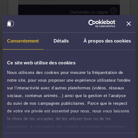
Demander un rappel
Question simple
40 €
Réponse concise à votre question (moins
TTC
de 1.000 caractères)
Consentement
Détails
À propos des cookies
Poser une question
Ce site web utilise des cookies
Consultation écrite
200 €
Nous utilisons des cookies pour mesurer la fréquentation de
Etude de votre dossier + possibilité
TTC
notre site, pour vous proposer une expérience utilisateur fondée
d'ajout d'une pièce jointe
sur l’interactivité avec d’autres plateformes (vidéos, réseaux
Consulter par écrit
sociaux, contenus animés…) ainsi que la gestion et l’analyse
du suivi de nos campagnes publicitaires. Parce que le respect
de votre vie privée est essentiel pour nous, nous vous laissons
Payer des honoraires ou une facture
Vous souhaitez payer une facture ou des
le choix de les accepter, de les refuser tous ou de les
honoraires à l’avocat par Carte Bancaire.
paramétrer, à l’exception des cookies techniques strictement
nécessaires au fonctionnement du site.
Payer