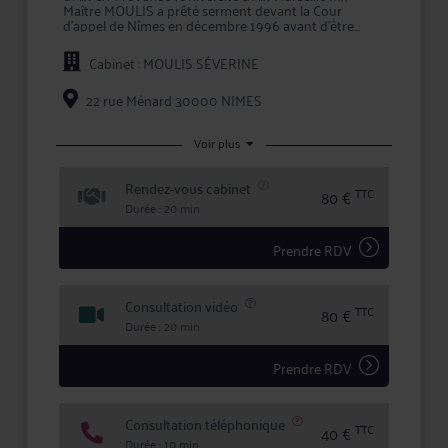
Maître MOULIS a prêté serment devant la Cour
d'appel de Nîmes en décembre 1996 avant d'être
inscrite au Barreau de Nîmes où elle exerce sa
profession depuis 1997.
Cabinet : MOULIS SÉVERINE
Ancien membre du Conseil de l'Ordre et du Conseil
Régional de Discipline.
22 rue Ménard 30000 NIMES
Maître MOULIS intervient dans plusieurs domaines,
essentiellement en matière civile et commerciale.
Voir plus
Droit de la famille, des personnes et de leur
Rendez-vous cabinet
patrimoine
TTC
80 €
Durée : 20 min
• Divorce et liquidation des régimes matrimoniaux,
dissolution de PACS ou rupture de concubinage et
leurs conséquences patrimoniales
Prendre RDV
• Droit des successions et des libéralités
Consultation vidéo
• Filiation, adoption, changement de nom et prénom
TTC
80 €
etc.
Durée : 20 min
• Mesures de protection
Prendre RDV
Droit de la responsabilité et des contrats civils et
commerciaux
Consultation téléphonique
Il permet d'obtenir la réparation d'un préjudice subi
TTC
40 €
du fait de l'inexécution ou de la mauvaise exécution
Durée : 10 min