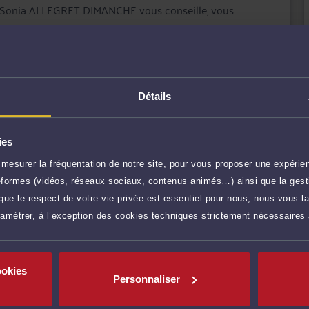
tre Sonia ALLEGRET DIMANCHE vous conseille, vous
inistratives.
ent dans le cadre des médiations et pour tout
r plus
Détails
120 €
TTC
Prendre RDV
ies
mesurer la fréquentation de notre site, pour vous proposer une expérien
ateformes (vidéos, réseaux sociaux, contenus animés…) ainsi que la gesti
120 €
TTC
Prendre RDV
ue le respect de votre vie privée est essentiel pour nous, nous vous la
ramétrer, à l’exception des cookies techniques strictement nécessaires
Voir sa Grille indicative des Honoraires
Payer
ocat par Carte Bancaire.
ookies
Personnaliser