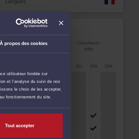
Langues
Disponibilités
Rendez-vous
Consultation
À propos des cookies
cabinet
vidéo
HORAIRES
LUN
MAR
MER
JEU
VEN
SAM
ce utilisateur fondée sur
08h - 10h
on et l’analyse du suivi de nos
10h - 12h
issons le choix de les accepter,
 au fonctionnement du site.
12h - 14h
14h - 16h
Tout accepter
16h - 18h