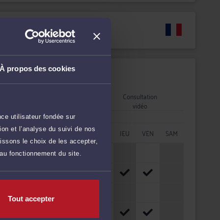
Langues
À propos des cookies
Disponibilités
Rendez-vous
Consultation
cabinet
vidéo
ce utilisateur fondée sur
on et l’analyse du suivi de nos
HORAIRES
LUN
MAR
MER
JEU
VEN
SAM
issons le choix de les accepter,
08h - 10h
 au fonctionnement du site.
10h - 12h
12h - 14h
Tout accepter
14h - 16h