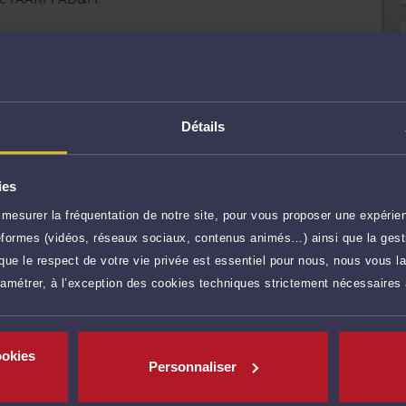
 Lozère (bureau secondaire à Mende) et le Vaucluse.
autorisations d'urbanisme, recours des tiers, plan local
ns toutes les matières du droit public (droit
xpropriation pour cause d'utilité publique lors de la
r plus
Détails
 domaine public etc.).
 clients en leur garantissant expertise juridique,
120 €
TTC
Prendre RDV
dossier.
ies
ion de faire un point et d'envisager ensemble les suites
mesurer la fréquentation de notre site, pour vous proposer une expérien
ateformes (vidéos, réseaux sociaux, contenus animés…) ainsi que la gesti
120 €
TTC
Prendre RDV
n en visioconférence est possible.
ue le respect de votre vie privée est essentiel pour nous, nous vous la
ramétrer, à l’exception des cookies techniques strictement nécessaires
120 €
TTC
Poser une question
res)
ookies
Personnaliser
300 €
TTC
Consulter par écrit
inte