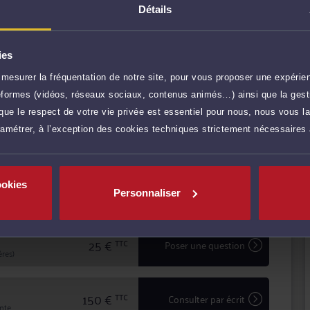
tence, Me NAANAI vous conseille efficacement et vous
Détails
fendre vos intérêts.
ansparence avec ses clients pour mettre
iges, défendre leurs intérêts avec ténacité et efficacité.
ies
SE
mesurer la fréquentation de notre site, pour vous proposer une expérien
r plus
ateformes (vidéos, réseaux sociaux, contenus animés…) ainsi que la gesti
ue le respect de votre vie privée est essentiel pour nous, nous vous la
ramétrer, à l’exception des cookies techniques strictement nécessaires
100 €
TTC
Prendre RDV
ookies
40 €
TTC
Demander un rappel
Personnaliser
25 €
TTC
Poser une question
res)
150 €
TTC
Consulter par écrit
inte