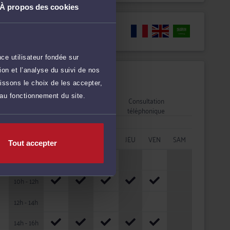
À propos des cookies
Langues
ce utilisateur fondée sur
on et l’analyse du suivi de nos
Disponibilités
issons le choix de les accepter,
 au fonctionnement du site.
Rendez-vous
Consultation
cabinet
téléphonique
HORAIRES
LUN
MAR
MER
JEU
VEN
SAM
Tout accepter
08h - 10h
10h - 12h
12h - 14h
14h - 16h