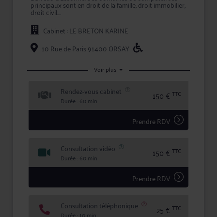
principaux sont en droit de la famille, droit immobilier,
droit civil.
Maître LE BRETON intervient à la fois comme conseil
Cabinet : LE BRETON KARINE
en amont des conflits, et comme avocat chargé
d'assurer la défense de vos intérêts devant les
tribunaux, que ce soit en défense, ou pour engager
10 Rue de Paris 91400 ORSAY
une procédure contre l'adversaire.
Maître LE BRETON s'efforce de créer une relation de
Voir plus
confiance et de transparence avec ses clients pour
mettre en oeuvre la meilleure stratégie possible, et
Rendez-vous cabinet
lors de litiges, défendre leurs intérêts avec ténacité et
TTC
150 €
efficacité.
Durée : 60 min
Prendre RDV
Consultation vidéo
TTC
150 €
Durée : 60 min
Prendre RDV
Consultation téléphonique
TTC
25 €
Durée : 10 min