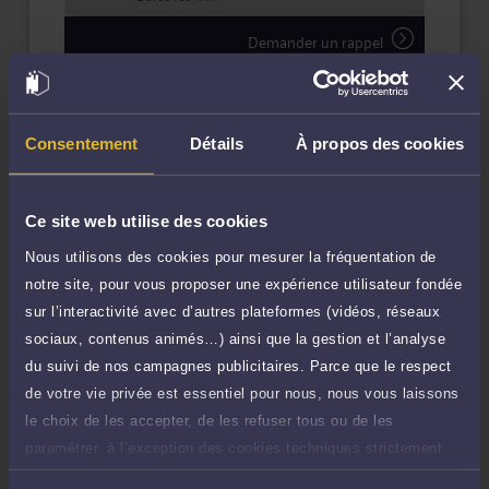
Demander un rappel
Question simple
80 €
Réponse concise à votre question (moins
TTC
de 1.000 caractères)
Consentement
Détails
À propos des cookies
Poser une question
Ce site web utilise des cookies
Consultation écrite
280 €
Nous utilisons des cookies pour mesurer la fréquentation de
Etude de votre dossier + possibilité
TTC
notre site, pour vous proposer une expérience utilisateur fondée
d'ajout d'une pièce jointe
sur l’interactivité avec d’autres plateformes (vidéos, réseaux
Consulter par écrit
sociaux, contenus animés…) ainsi que la gestion et l’analyse
du suivi de nos campagnes publicitaires. Parce que le respect
de votre vie privée est essentiel pour nous, nous vous laissons
Payer des honoraires ou une facture
Vous souhaitez payer une facture ou des
le choix de les accepter, de les refuser tous ou de les
honoraires à l’avocat par Carte Bancaire.
paramétrer, à l’exception des cookies techniques strictement
nécessaires au fonctionnement du site.
Payer