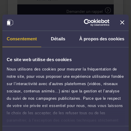
Demander un rappel
Question simple
180 €
Réponse concise à votre question (moins
TTC
de 1.000 caractères)
Consentement
Détails
À propos des cookies
Poser une question
Ce site web utilise des cookies
Consultation écrite
400 €
Nous utilisons des cookies pour mesurer la fréquentation de
Etude de votre dossier + possibilité
TTC
notre site, pour vous proposer une expérience utilisateur fondée
d'ajout d'une pièce jointe
sur l’interactivité avec d’autres plateformes (vidéos, réseaux
Consulter par écrit
sociaux, contenus animés…) ainsi que la gestion et l’analyse
du suivi de nos campagnes publicitaires. Parce que le respect
Payer des honoraires ou une facture
de votre vie privée est essentiel pour nous, nous vous laissons
Vous souhaitez payer une facture ou des
le choix de les accepter, de les refuser tous ou de les
honoraires à l’avocat par Carte Bancaire.
paramétrer, à l’exception des cookies techniques strictement
nécessaires au fonctionnement du site.
Payer