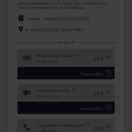
principalement en Droit social, Baux commerciaux,
droit commercial et droit des Affaires.
Maître GUIZZETTI apporte à ses clients la
Cabinet : CABINET ALICE GUIZZETTI
compétence et la réactivité indispensables à leur
information et à la défense de leurs intérêts, tant en
conseil que lors d'une procédure judiciaire.
31 AVENUE HOCHE 75008 PARIS
En confiant un dossier à Maître GUIZZETTI, vous
bénéficiez d'une confidentialité totale dans le
Voir plus
traitement de votre dossier et des garanties qu'offre
la profession d'avocat en matière d'expertise et de
Rendez-vous cabinet
sécurité.
TTC
120 €
Durée : 30 min
Prendre RDV
Consultation vidéo
TTC
120 €
Durée : 30 min
Prendre RDV
Consultation téléphonique
TTC
60 €
Durée : 15 min