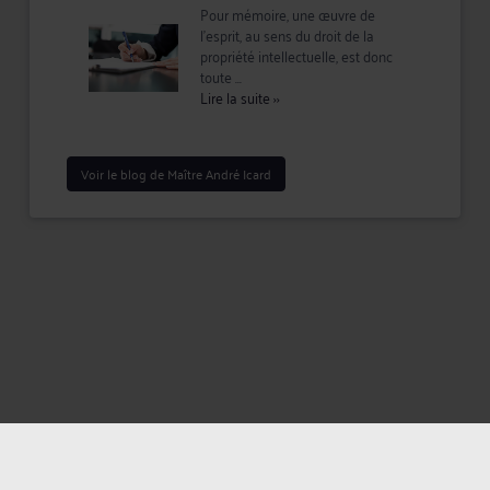
Pour mémoire, une œuvre de
l’esprit, au sens du droit de la
propriété intellectuelle, est donc
toute ...
Lire la suite
››
Voir le blog de Maître André Icard
Mentions légales