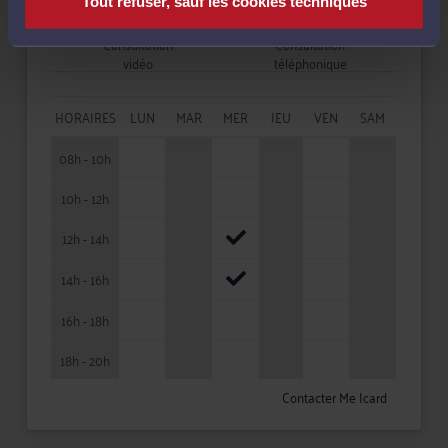
Tout refuser, sauf les cookies techniques
Disponibilités
Consultation
Consultation
vidéo
téléphonique
HORAIRES
LUN
MAR
MER
JEU
VEN
SAM
08h - 10h
10h - 12h
12h - 14h
14h - 16h
16h - 18h
18h - 20h
Contacter Me Icard