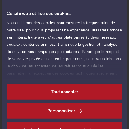
Compétences
Ce site web utilise des cookies
Nous utilisons des cookies pour mesurer la fréquentation de
Fonction publique
notre site, pour vous proposer une expérience utilisateur fondée
sur l’interactivité avec d’autres plateformes (vidéos, réseaux
Collectivités locales
sociaux, contenus animés…) ainsi que la gestion et l’analyse
du suivi de nos campagnes publicitaires. Parce que le respect
de votre vie privée est essentiel pour nous, nous vous laissons
Droit public économique
le choix de les accepter, de les refuser tous ou de les
paramétrer, à l’exception des cookies techniques strictement
nécessaires au fonctionnement du site.
Langues
Tout accepter
Personnaliser