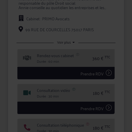
responsable du pôle Droit social.
Annie conseille au quotidien les entreprises et les
salariés en leur fournissant un accompagnement
complet et personnalisé sur tous les aspects du droit
Cabinet : PRIMO Avocats
du travail et droit de la sécurité sociale.
Elle intervient tant en conseil qu'en contentieux
devant l’ensemble des juridictions françaises.
99 RUE DE COURCELLES 75017 PARIS
Annie anime également des formations à destination
des entreprises.
Voir plus
Rendez-vous cabinet
TTC
360 €
Durée : 60 min
Prendre RDV
Consultation vidéo
TTC
180 €
Durée : 30 min
Prendre RDV
Consultation téléphonique
TTC
180 €
Durée : 30 min