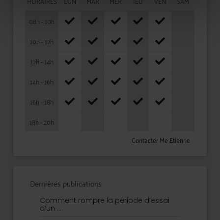
HORAIRES
LUN
MAR
MER
JEU
VEN
SAM
08h - 10h
10h - 12h
12h - 14h
14h - 16h
16h - 18h
18h - 20h
Contacter Me Etienne
Dernières publications
Comment rompre la période d’essai
d’un ...