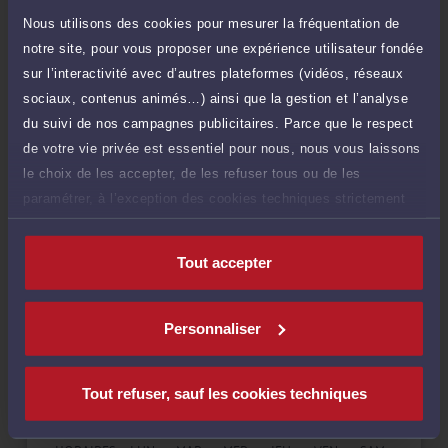
Nous utilisons des cookies pour mesurer la fréquentation de
Droit de la sécurité sociale et de la protection sociale
notre site, pour vous proposer une expérience utilisateur fondée
sur l’interactivité avec d’autres plateformes (vidéos, réseaux
Droit du travail
sociaux, contenus animés…) ainsi que la gestion et l’analyse
du suivi de nos campagnes publicitaires. Parce que le respect
de votre vie privée est essentiel pour nous, nous vous laissons
le choix de les accepter, de les refuser tous ou de les
paramétrer, à l’exception des cookies techniques strictement
Langues
nécessaires au fonctionnement du site.
Tout accepter
Personnaliser
Disponibilités
Rendez-vous
Consultation
Consultation
cabinet
vidéo
téléphonique
Tout refuser, sauf les cookies techniques