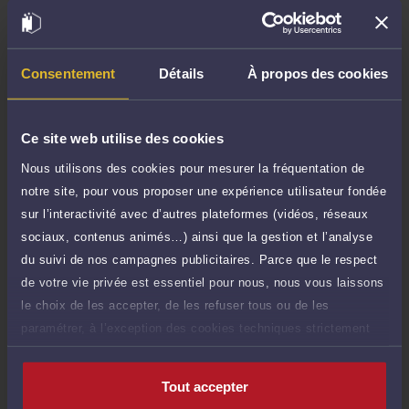
Demander un rappel
Consentement
Détails
À propos des cookies
Question simple
200 €
Réponse concise à votre question (moins
TTC
de 1.000 caractères)
Ce site web utilise des cookies
Poser une question
Nous utilisons des cookies pour mesurer la fréquentation de
notre site, pour vous proposer une expérience utilisateur fondée
Consultation écrite
400 €
sur l’interactivité avec d’autres plateformes (vidéos, réseaux
Etude de votre dossier + possibilité
TTC
sociaux, contenus animés…) ainsi que la gestion et l’analyse
d'ajout d'une pièce jointe
du suivi de nos campagnes publicitaires. Parce que le respect
Consulter par écrit
de votre vie privée est essentiel pour nous, nous vous laissons
le choix de les accepter, de les refuser tous ou de les
Voir sa Grille indicative des Honoraires
paramétrer, à l’exception des cookies techniques strictement
Payer des honoraires ou une facture
nécessaires au fonctionnement du site.
Vous souhaitez payer une facture ou des
honoraires à l’avocat par Carte Bancaire.
Tout accepter