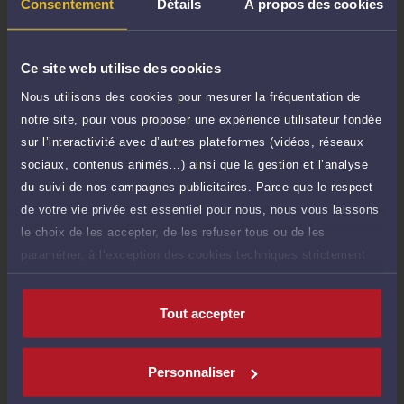
TTC
Consentement
Détails
À propos des cookies
de 1.000 caractères)
Poser une question
Ce site web utilise des cookies
Consultation écrite
Nous utilisons des cookies pour mesurer la fréquentation de
150 €
Etude de votre dossier + possibilité
notre site, pour vous proposer une expérience utilisateur fondée
TTC
d'ajout d'une pièce jointe
sur l’interactivité avec d’autres plateformes (vidéos, réseaux
sociaux, contenus animés…) ainsi que la gestion et l’analyse
Consulter par écrit
du suivi de nos campagnes publicitaires. Parce que le respect
de votre vie privée est essentiel pour nous, nous vous laissons
le choix de les accepter, de les refuser tous ou de les
paramétrer, à l’exception des cookies techniques strictement
Compétences
nécessaires au fonctionnement du site.
Tout accepter
Droit des étrangers et de la nationalité
Personnaliser
Droit pénal