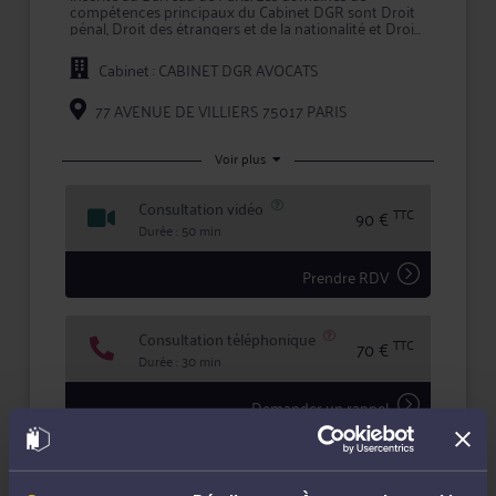
compétences principaux du Cabinet DGR sont Droit
pénal, Droit des étrangers et de la nationalité et Droit
du dommage corporel.
Cabinet : CABINET DGR AVOCATS
Le cabinet DGR avocats apporte à ses clients la
compétence et la réactivité indispensables à leur
information et à la défense de leurs intérêts, tant en
77 AVENUE DE VILLIERS 75017 PARIS
conseil que lors d'une procédure judiciaire.
En confiant votre dossier au Cabinet DGR, vous
Voir plus
bénéficiez d'une confidentialité totale dans le
traitement de votre dossier et des garanties qu'offre
Consultation vidéo
la profession d'avocat en matière d'expertise et de
TTC
90 €
sécurité.
Durée : 50 min
Prendre RDV
Consultation téléphonique
TTC
70 €
Durée : 30 min
Demander un rappel
Question simple
40 €
Réponse concise à votre question (moins