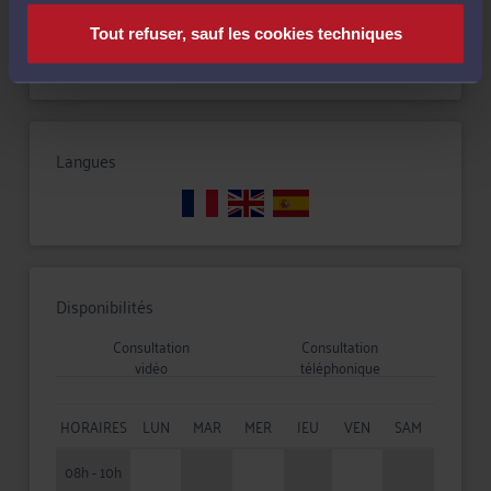
Tout refuser, sauf les cookies techniques
Droit du dommage corporel
Langues
Disponibilités
Consultation
Consultation
vidéo
téléphonique
HORAIRES
LUN
MAR
MER
JEU
VEN
SAM
08h - 10h