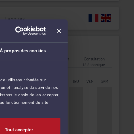
Langues
Disponibilités
À propos des cookies
Rendez-vous
Consultation
Consultation
cabinet
vidéo
téléphonique
HORAIRES
LUN
MAR
MER
JEU
VEN
SAM
ce utilisateur fondée sur
on et l’analyse du suivi de nos
08h - 10h
issons le choix de les accepter,
 au fonctionnement du site.
10h - 12h
12h - 14h
14h - 16h
Tout accepter