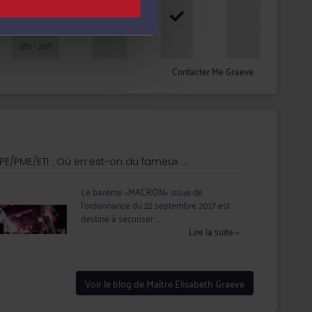
16h - 18h
18h - 20h
Contacter Me Graeve
PE/PME/ETI : Où en est-on du fameux ...
Le barème «MACRON» issue de
l’ordonnance du 22 septembre 2017 est
destiné à sécuriser ...
Lire la suite
››
Voir le blog de Maître Elisabeth Graeve