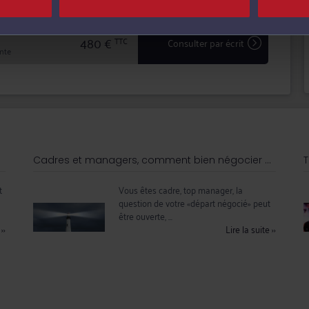
480 €
TTC
Consulter par écrit
inte
Cadres et managers, comment bien négocier ...
T
t
Vous êtes cadre, top manager, la
question de votre «départ négocié» peut
être ouverte, ...
e
››
Lire la suite
››