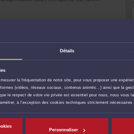
s en présence
isible, pragmatique, innovante et adaptée au cœur de
r plus
Détails
et couvrent notamment ;
240 €
TTC
Prendre RDV
ues
ies
240 €
mesurer la fréquentation de notre site, pour vous proposer une expérien
TTC
Prendre RDV
ateformes (vidéos, réseaux sociaux, contenus animés…) ainsi que la gesti
ue le respect de votre vie privée est essentiel pour nous, nous vous la
ramétrer, à l’exception des cookies techniques strictement nécessaires
90 €
TTC
Médiation et d'Arbitrage de Paris (CMAP) et la Cour
Demander un rappel
ookies
90 €
TTC
Poser une question
Personnaliser
res)