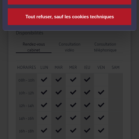
Tout refuser, sauf les cookies techniques
Disponibilités
Rendez-vous
Consultation
Consultation
cabinet
vidéo
téléphonique
HORAIRES
LUN
MAR
MER
JEU
VEN
SAM
08h - 10h
10h - 12h
12h - 14h
14h - 16h
16h - 18h