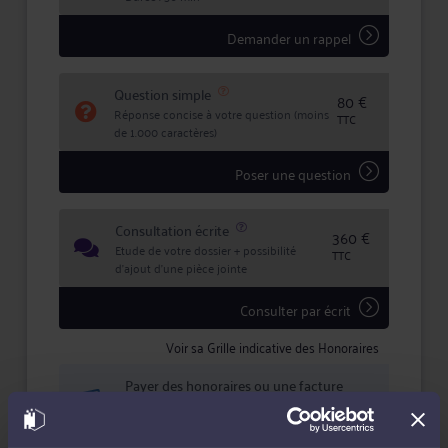
inclus et déduit des honoraires forfaitaires.
Demander un rappel
Question simple
80 €
Réponse concise à votre question (moins
TTC
de 1.000 caractères)
Poser une question
Consultation écrite
360 €
Etude de votre dossier + possibilité
TTC
d'ajout d'une pièce jointe
Consulter par écrit
Voir sa Grille indicative des Honoraires
Payer des honoraires ou une facture
Vous souhaitez payer une facture ou des
honoraires à l’avocat par Carte Bancaire.