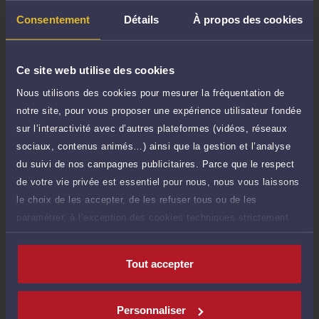
Payer
Consentement
Détails
À propos des cookies
Ce site web utilise des cookies
Compétences
Nous utilisons des cookies pour mesurer la fréquentation de
notre site, pour vous proposer une expérience utilisateur fondée
sur l’interactivité avec d’autres plateformes (vidéos, réseaux
Droit de la famille, des personnes et de leur patrimoine
sociaux, contenus animés…) ainsi que la gestion et l’analyse
du suivi de nos campagnes publicitaires. Parce que le respect
Procédure civile
de votre vie privée est essentiel pour nous, nous vous laissons
le choix de les accepter, de les refuser tous ou de les
paramétrer, à l’exception des cookies techniques strictement
Droit du travail
nécessaires au fonctionnement du site.
Tout accepter
Langues
Personnaliser