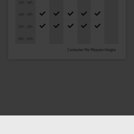
12h - 14h
14h - 16h
16h - 18h
18h - 20h
Contacter Me Mbayen-Hegba
Mentions légales