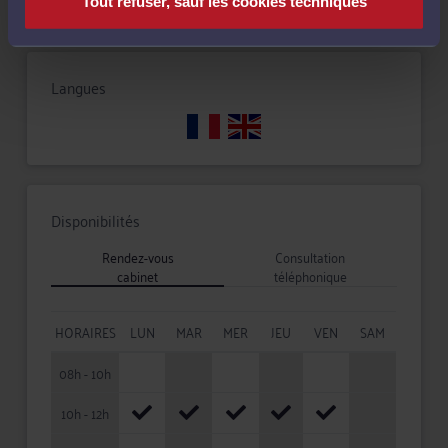
Tout refuser, sauf les cookies techniques
Langues
Disponibilités
Rendez-vous
Consultation
cabinet
téléphonique
HORAIRES
LUN
MAR
MER
JEU
VEN
SAM
08h - 10h
10h - 12h