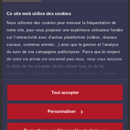
TTC
de 1.000 caractères)
Ce site web utilise des cookies
Poser une question
Nous utilisons des cookies pour mesurer la fréquentation de
notre site, pour vous proposer une expérience utilisateur fondée
Consultation écrite
300 €
sur l’interactivité avec d’autres plateformes (vidéos, réseaux
Etude de votre dossier + possibilité
TTC
d'ajout d'une pièce jointe
sociaux, contenus animés…) ainsi que la gestion et l’analyse
du suivi de nos campagnes publicitaires. Parce que le respect
Consulter par écrit
de votre vie privée est essentiel pour nous, nous vous laissons
le choix de les accepter, de les refuser tous ou de les
paramétrer, à l’exception des cookies techniques strictement
nécessaires au fonctionnement du site.
Compétences
Tout accepter
Droit commercial, des affaires et de la concurrence
Personnaliser
Droit des sociétés