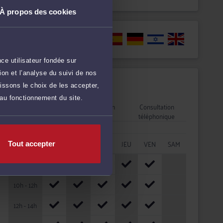
À propos des cookies
Langues
ce utilisateur fondée sur
on et l’analyse du suivi de nos
Disponibilités
issons le choix de les accepter,
 au fonctionnement du site.
Rendez-vous
Consultation
Consultation
cabinet
vidéo
téléphonique
HORAIRES
LUN
MAR
MER
JEU
VEN
SAM
Tout accepter
08h - 10h
10h - 12h
12h - 14h