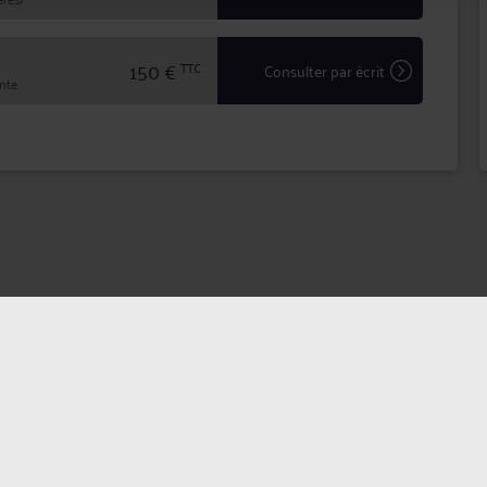
150 €
TTC
Consulter par écrit
inte
dentialité
Politique des cookies
CGU avocat
CGUV Utilis