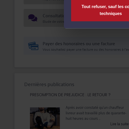
- Calcul et négociation d’indemnités de départ lors d
- Transaction pour régler à l'amiable les conséquence
Tout refuser, sauf les c
- Mise en cause pénale du dirigeant lors d’accidents d
techniques
Consultation écrite
dissimulé, harcèlement moral et sexuel au travail
- Droit syndical et du licenciement des salariés prot
Etude de votre dossier + possibilité d'ajout d'une pièce jo
Payer des honoraires ou une facture
Vous souhaitez payer une facture ou des honoraires à l’av
Dernières publications
PRESOMPTION DE PREJUDICE : LE RETOUR ?
Après avoir constaté qu’un chauffeur
livreur avait travaillé plus de quarante-
huit heures au cours ...
Lire la suit