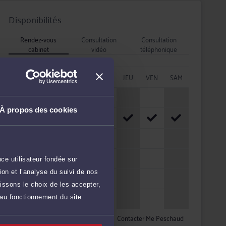
Disponibilités
Rendez-vous
Consultation
Consultation
cabinet
vidéo
téléphonique
HORAIRES
LUN
MAR
MER
JEU
VEN
SAM
08h - 10h
À propos des cookies
10h - 12h
12h - 14h
14h - 16h
ce utilisateur fondée sur
on et l’analyse du suivi de nos
16h - 18h
issons le choix de les accepter,
18h - 20h
 au fonctionnement du site.
Contacter Me Peschaud