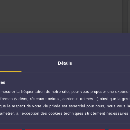
ait prud'hommes si affaire confiée.
tation + Bureau de Jugement), ou 1296 € (BC + BJ +
ide juridictionnelle, appelé "le SMIC des avocats",
r plus
able.
60 €
TTC
Prendre RDV
ne bénéficiant ni de l'aide juridictionnelle, ni d'une
Détails
50 €
TTC
Prendre RDV
ies
ur faute grave ou lourde…)
torts de l'employeur
mesurer la fréquentation de notre site, pour vous proposer une expérien
ateformes (vidéos, réseaux sociaux, contenus animés…) ainsi que la gesti
50 €
TTC
ied, surveillance du salarié à son insu ou non, absences,
Demander un rappel
ue le respect de votre vie privée est essentiel pour nous, nous vous la
r ses modifications et sa rupture
ramétrer, à l’exception des cookies techniques strictement nécessaires
iène, forfait jours
25 €
TTC
Poser une question
rud'hommes
res)