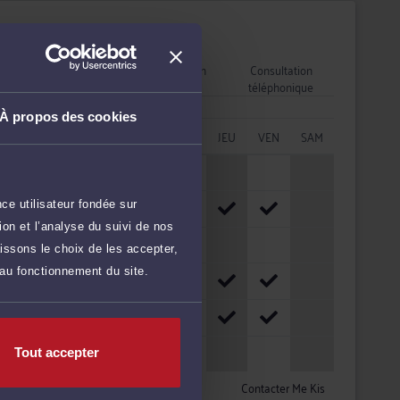
Disponibilités
Rendez-vous
Consultation
Consultation
cabinet
vidéo
téléphonique
À propos des cookies
HORAIRES
LUN
MAR
MER
JEU
VEN
SAM
08h - 10h
ce utilisateur fondée sur
10h - 12h
on et l’analyse du suivi de nos
12h - 14h
issons le choix de les accepter,
 au fonctionnement du site.
14h - 16h
16h - 18h
18h - 20h
Tout accepter
Contacter Me Kis