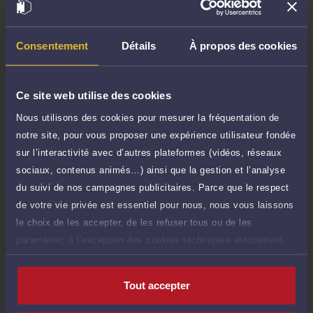
Demander un rappel
Consentement
Détails
À propos des cookies
Question simple
180 €
Réponse concise à votre question (moins
TTC
de 1.000 caractères)
Ce site web utilise des cookies
Nous utilisons des cookies pour mesurer la fréquentation de
Poser une question
notre site, pour vous proposer une expérience utilisateur fondée
sur l’interactivité avec d’autres plateformes (vidéos, réseaux
Consultation écrite
360 €
sociaux, contenus animés…) ainsi que la gestion et l’analyse
Etude de votre dossier + possibilité
TTC
d'ajout d'une pièce jointe
du suivi de nos campagnes publicitaires. Parce que le respect
de votre vie privée est essentiel pour nous, nous vous laissons
Consulter par écrit
le choix de les accepter, de les refuser tous ou de les
paramétrer, à l’exception des cookies techniques strictement
nécessaires au fonctionnement du site.
Tout accepter
Compétences