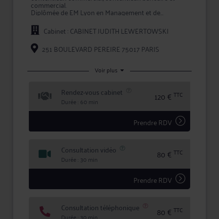
commercial.
Diplômée de EM Lyon en Management et de
l'Université Paris Assas et Paris Dauphine en droit /
finances.
Cabinet : CABINET JUDITH LEWERTOWSKI
Connaissances transversales en droit et en droit des
affaires.
251 BOULEVARD PEREIRE 75017 PARIS
Voir plus
Rendez-vous cabinet
TTC
120 €
Durée : 60 min
Prendre RDV
Consultation vidéo
TTC
80 €
Durée : 30 min
Prendre RDV
Consultation téléphonique
TTC
80 €
Durée : 30 min