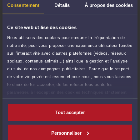
Consentement
Détails
À propos des cookies
Ce site web utilise des cookies
Compétences
Nous utilisons des cookies pour mesurer la fréquentation de
notre site, pour vous proposer une expérience utilisateur fondée
Procédure civile
sur l’interactivité avec d’autres plateformes (vidéos, réseaux
sociaux, contenus animés…) ainsi que la gestion et l’analyse
du suivi de nos campagnes publicitaires. Parce que le respect
Droit commercial, des affaires et de la concurrence
de votre vie privée est essentiel pour nous, nous vous laissons
le choix de les accepter, de les refuser tous ou de les
Droit du crédit et de la consommation
paramétrer, à l’exception des cookies techniques strictement
nécessaires au fonctionnement du site.
Tout accepter
Langues
Personnaliser