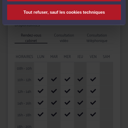
Tout refuser, sauf les cookies techniques
Disponibilités
Rendez-vous
Consultation
Consultation
cabinet
vidéo
téléphonique
HORAIRES
LUN
MAR
MER
JEU
VEN
SAM
08h - 10h
10h - 12h
12h - 14h
14h - 16h
16h - 18h
18h - 20h