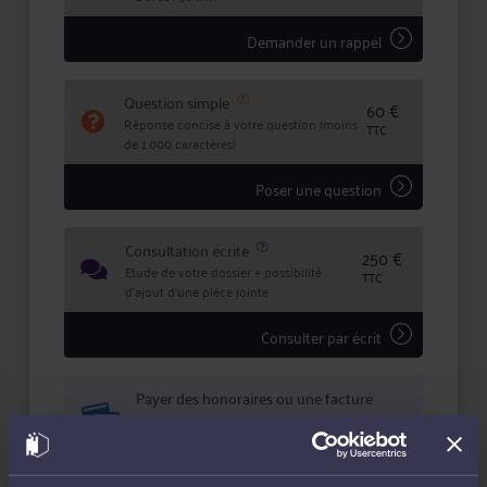
Demander un rappel
Question simple
60 €
Réponse concise à votre question (moins
TTC
de 1.000 caractères)
Poser une question
Consultation écrite
250 €
Etude de votre dossier + possibilité
TTC
d'ajout d'une pièce jointe
Consulter par écrit
Payer des honoraires ou une facture
Vous souhaitez payer une facture ou des
honoraires à l’avocat par Carte Bancaire.
Payer