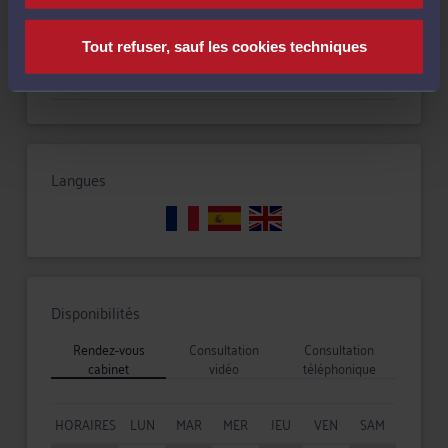
Droit commercial, des affaires et de la concurrence
Tout refuser, sauf les cookies techniques
Droit immobilier
Langues
Disponibilités
Rendez-vous
Consultation
Consultation
cabinet
vidéo
téléphonique
HORAIRES
LUN
MAR
MER
JEU
VEN
SAM