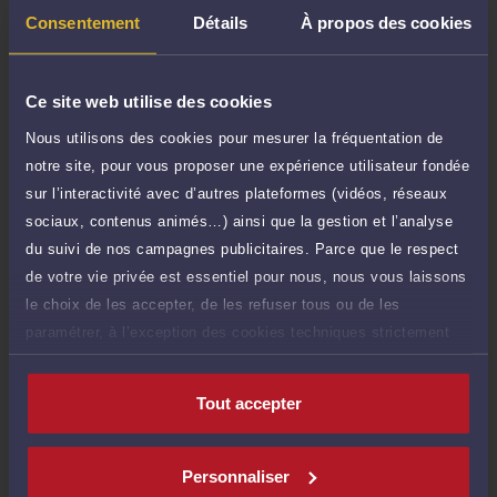
Consentement
Détails
À propos des cookies
Consultation téléphonique
TTC
180 €
Durée : 30 min
Demander un rappel
Ce site web utilise des cookies
Nous utilisons des cookies pour mesurer la fréquentation de
Question simple
200 €
notre site, pour vous proposer une expérience utilisateur fondée
Réponse concise à votre question (moins
TTC
sur l’interactivité avec d’autres plateformes (vidéos, réseaux
de 1.000 caractères)
sociaux, contenus animés…) ainsi que la gestion et l’analyse
Poser une question
du suivi de nos campagnes publicitaires. Parce que le respect
de votre vie privée est essentiel pour nous, nous vous laissons
le choix de les accepter, de les refuser tous ou de les
paramétrer, à l’exception des cookies techniques strictement
nécessaires au fonctionnement du site.
Compétences
Tout accepter
Droit du travail
Personnaliser