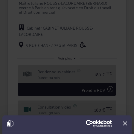
Maître Juliane ROUSSE-LACORDAIRE (BERNARD)
exerce à Paris en tant qu'avocate en Droit du travail
et Droit commercial.
Pour toute problématique dans ses champs de
compétence, Me ROUSSE-LACORDAIRE vous
Cabinet : CABINET JULIANE ROUSSE-
conseille efficacement et vous assiste en justice, que
LACORDAIRE
ce soit en demande ou pour défendre vos intérêts.
Maître ROUSSE-LACORDAIRE (BERNARD) met ses
5 RUE CHANEZ 75016 PARIS
compétences au service de chacun de ses clients en
leur garantissant expertise juridique, rigueur et
confidentialité dans le traitement de leur dossier.
Voir plus
Rendez-vous cabinet
TTC
180 €
Durée : 30 min
Prendre RDV
Consultation vidéo
TTC
180 €
Durée : 30 min
Prendre RDV