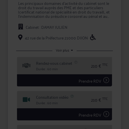
Les principaux domaines d'activité du cabinet sont le
droit du travail auprès des PME et des particuliers
(certificat national de spécialité en droit du travail),. et
l'indemnisation du préjudice corporel au pénal et au
civil (accidents médicaux, routiers, de sport et
défense des victimes d'infractions pénales).
Cabinet : DAMAY JULIEN
J'accompagne notamment les salariés dans la gestion
des conflits avec leurs employeurs : licenciement
42 rue de la Préfecture 21000 DIJON
pour motif disciplinaire ou économique, proposition
de rupture conventionnelle, situation de maladie ou
d'accident du travail, pressions morales.
Voir plus
Mon expérience du contentieux permet de viser les
Rendez-vous cabinet
meilleures indemnisations par les tribunaux.
TTC
210 €
Durée : 60 min
S'agissant des particuliers, mon idée est de devenir un
interlocuteur de référence pour les difficultés que les
particuliers rencontrent au quotidien, en leur offrant
Prendre RDV
les garanties de compétence, d'indépendance et de
secret, dans le cadre protecteur de la déontologie.
Consultation vidéo
www.damay-avocats.fr
TTC
210 €
Durée : 60 min
Prendre RDV