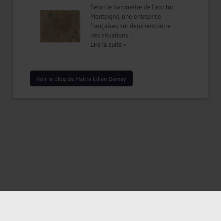
Selon le baromètre de l’institut
Montaigne, une entreprise
françaises sur deux rencontre
des situations ...
Lire la suite
››
Voir le blog de Maître Julien Damay
Mentions légales