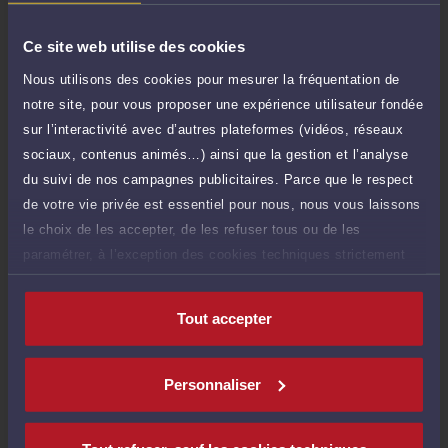
Compétences
Ce site web utilise des cookies
Nous utilisons des cookies pour mesurer la fréquentation de
Droit du travail
(droit des relations individuelles du travail)
notre site, pour vous proposer une expérience utilisateur fondée
sur l’interactivité avec d’autres plateformes (vidéos, réseaux
sociaux, contenus animés…) ainsi que la gestion et l’analyse
Droit du dommage corporel
du suivi de nos campagnes publicitaires. Parce que le respect
de votre vie privée est essentiel pour nous, nous vous laissons
Droit pénal
le choix de les accepter, de les refuser tous ou de les
paramétrer, à l’exception des cookies techniques strictement
nécessaires au fonctionnement du site.
Tout accepter
Langues
Personnaliser