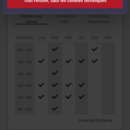
Tout refuser, sauf les cookies techniques
Disponibilités
Rendez-vous
Consultation
Consultation
cabinet
vidéo
téléphonique
HORAIRES
LUN
MAR
MER
JEU
VEN
SAM
08h - 10h
10h - 12h
12h - 14h
14h - 16h
16h - 18h
18h - 20h
Contacter Me Damay