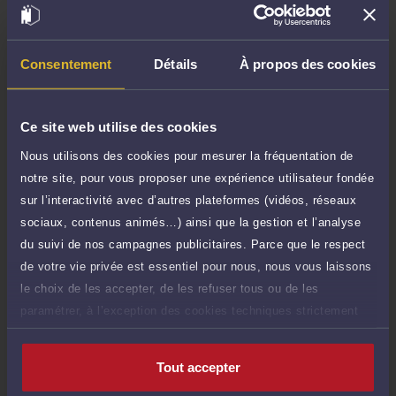
Demander un rappel
Consentement
Détails
À propos des cookies
Question simple
100 €
Réponse concise à votre question (moins
TTC
de 1.000 caractères)
Ce site web utilise des cookies
Poser une question
Nous utilisons des cookies pour mesurer la fréquentation de
notre site, pour vous proposer une expérience utilisateur fondée
Consultation écrite
sur l’interactivité avec d’autres plateformes (vidéos, réseaux
500 €
Etude de votre dossier + possibilité
sociaux, contenus animés…) ainsi que la gestion et l’analyse
TTC
d'ajout d'une pièce jointe
du suivi de nos campagnes publicitaires. Parce que le respect
de votre vie privée est essentiel pour nous, nous vous laissons
Consulter par écrit
le choix de les accepter, de les refuser tous ou de les
paramétrer, à l’exception des cookies techniques strictement
nécessaires au fonctionnement du site.
Tout accepter
Compétences