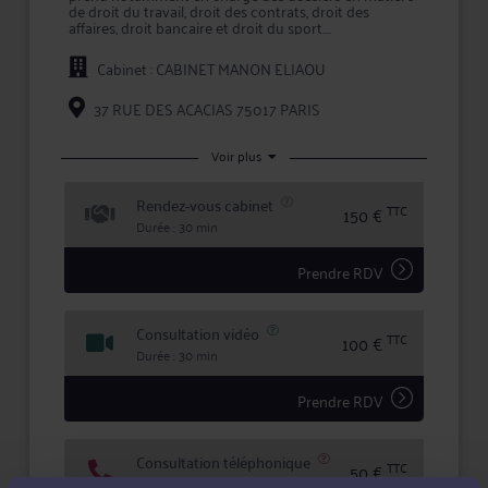
de droit du travail, droit des contrats, droit des
affaires, droit bancaire et droit du sport.
L'approche personnalisée mise en œuvre par Maître
Cabinet : CABINET MANON ELIAOU
Manon Eliaou permet d'assurer une prestation de
conseil à valeur ajoutée et une représentation en
justice de qualité devant les tribunaux.
37 RUE DES ACACIAS 75017 PARIS
En prenant conseil ou en confiant la défense de vos
intérêts à Maître Manon Eliaou, vous bénéficiez d'une
Voir plus
écoute active, de compétences certifiées, et d'une
totale confidentialité dans le traitement de votre
Rendez-vous cabinet
dossier.
TTC
150 €
Durée : 30 min
Prendre RDV
Consultation vidéo
TTC
100 €
Durée : 30 min
Prendre RDV
Consultation téléphonique
TTC
50 €
Durée : 10 min