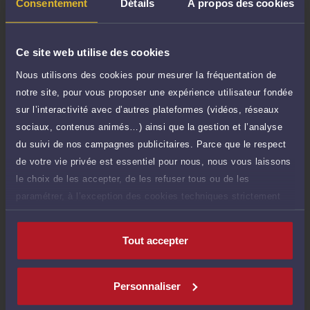
TTC
Consentement
Détails
À propos des cookies
de 1.000 caractères)
Poser une question
Ce site web utilise des cookies
Consultation écrite
Nous utilisons des cookies pour mesurer la fréquentation de
150 €
Etude de votre dossier + possibilité
notre site, pour vous proposer une expérience utilisateur fondée
TTC
d'ajout d'une pièce jointe
sur l’interactivité avec d’autres plateformes (vidéos, réseaux
sociaux, contenus animés…) ainsi que la gestion et l’analyse
Consulter par écrit
du suivi de nos campagnes publicitaires. Parce que le respect
de votre vie privée est essentiel pour nous, nous vous laissons
le choix de les accepter, de les refuser tous ou de les
paramétrer, à l’exception des cookies techniques strictement
Compétences
nécessaires au fonctionnement du site.
Tout accepter
Droit des sociétés commerciales et professionnelles
Personnaliser
Fusions et acquisitions