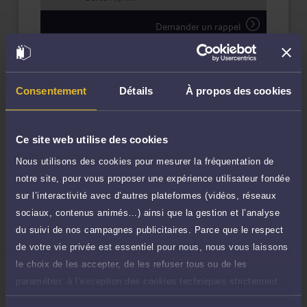
Demander un rappel
Question simple
40 €
Réponse concise à votre question (moins
TTC
de 1.000 caractères)
Consentement
Détails
À propos des cookies
Poser une question
Ce site web utilise des cookies
Consultation écrite
250 €
Nous utilisons des cookies pour mesurer la fréquentation de
Etude de votre dossier + possibilité
TTC
notre site, pour vous proposer une expérience utilisateur fondée
d'ajout d'une pièce jointe
sur l’interactivité avec d’autres plateformes (vidéos, réseaux
Consulter par écrit
sociaux, contenus animés…) ainsi que la gestion et l’analyse
du suivi de nos campagnes publicitaires. Parce que le respect
de votre vie privée est essentiel pour nous, nous vous laissons
Payer des honoraires ou une facture
Vous souhaitez payer une facture ou des
le choix de les accepter, de les refuser tous ou de les
honoraires à l’avocat par Carte Bancaire.
paramétrer, à l’exception des cookies techniques strictement
nécessaires au fonctionnement du site.
Payer