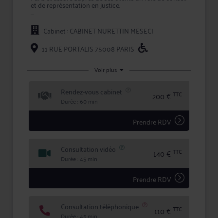
et de représentation en justice.
L'approche personnalisée mise en oeuvre par Me
MESECI permet d'assurer une prestation de conseil à
Cabinet : CABINET NURETTIN MESECI
valeur ajoutée et une représentation en justice de
qualité devant les tribunaux.
11 RUE PORTALIS 75008 PARIS
En confiant un dossier à Maître MESECI, vous
bénéficiez d'une confidentialité totale dans le
traitement de votre dossier et des garanties qu'offre
Voir plus
la profession d'avocat en matière d'expertise et de
sécurité.
Rendez-vous cabinet
TTC
200 €
Durée : 60 min
Prendre RDV
Consultation vidéo
TTC
140 €
Durée : 45 min
Prendre RDV
Consultation téléphonique
TTC
110 €
Durée : 45 min