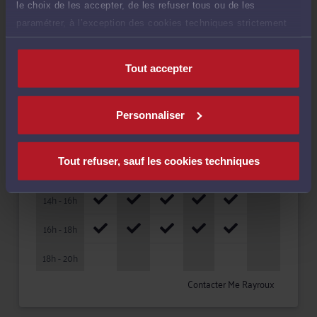
Disponibilités
le choix de les accepter, de les refuser tous ou de les
paramétrer, à l’exception des cookies techniques strictement
Rendez-vous
Consultation
Consultation
nécessaires au fonctionnement du site.
cabinet
vidéo
téléphonique
Tout accepter
HORAIRES
LUN
MAR
MER
JEU
VEN
SAM
08h - 10h
Personnaliser
10h - 12h
Tout refuser, sauf les cookies techniques
12h - 14h
14h - 16h
16h - 18h
18h - 20h
Contacter Me Rayroux