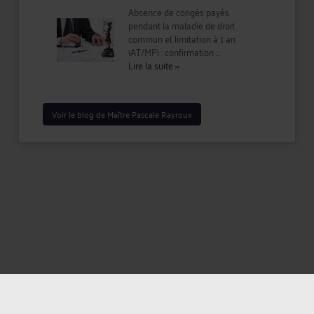
Absence de congés payés
pendant la maladie de droit
commun et limitation à 1 an
(AT/MP) : confirmation ...
Lire la suite
››
Voir le blog de Maître Pascale Rayroux
Mentions légales