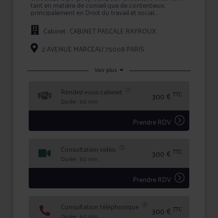
tant en matière de conseil que de contentieux,
principalement en Droit du travail et social.
L'approche personnalisée mise en œuvre par Me
Cabinet : CABINET PASCALE RAYROUX
RAYROUX LOPEZ permet d'assurer une prestation de
conseil à valeur ajoutée et une représentation en
justice de qualité devant les tribunaux.
2 AVENUE MARCEAU 75008 PARIS
Maître RAYROUX LOPEZ accorde une importance
toute particulière à l'écoute et au dialogue, et vous
Voir plus
aide à faire valoir vos droits en toute confidentialité et
sécurité juridique.
Rendez-vous cabinet
TTC
300 €
Durée : 60 min
Prendre RDV
Consultation vidéo
TTC
300 €
Durée : 60 min
Prendre RDV
Consultation téléphonique
TTC
300 €
Durée : 60 min