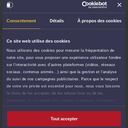
TTC
de 1.000 caractères)
Poser une question
Consentement
Détails
À propos des cookies
Consultation écrite
750 €
Etude de votre dossier + possibilité
TTC
Ce site web utilise des cookies
d'ajout d'une pièce jointe
Nous utilisons des cookies pour mesurer la fréquentation de
Consulter par écrit
notre site, pour vous proposer une expérience utilisateur fondée
sur l’interactivité avec d’autres plateformes (vidéos, réseaux
Payer des honoraires ou une facture
sociaux, contenus animés…) ainsi que la gestion et l’analyse
Vous souhaitez payer une facture ou des
du suivi de nos campagnes publicitaires. Parce que le respect
honoraires à l’avocat par Carte Bancaire.
de votre vie privée est essentiel pour nous, nous vous laissons
Payer
le choix de les accepter, de les refuser tous ou de les
paramétrer, à l’exception des cookies techniques strictement
nécessaires au fonctionnement du site.
Tout accepter
Compétences