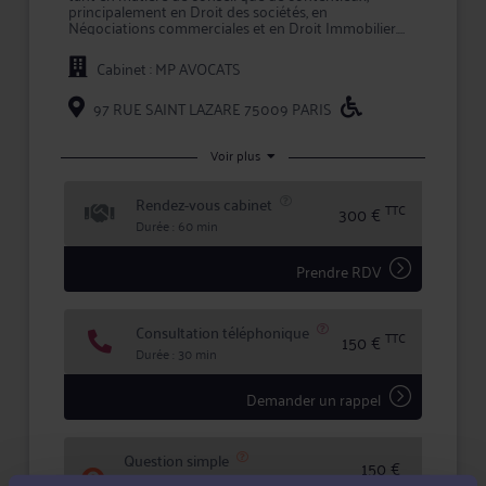
principalement en Droit des sociétés, en
Négociations commerciales et en Droit Immobilier.
Pour toute problématique dans ses champs de
Cabinet : MP AVOCATS
compétence, Me PERRICHOT vous conseille et vous
assiste en lien étroit avec des avocats fiscalistes et de
droit social.
97 RUE SAINT LAZARE 75009 PARIS
En prenant conseil ou en confiant la défense de vos
intérêts à Me PERRICHOT, vous bénéficiez d'une
Voir plus
écoute active, de compétences certifiées, et d'une
totale confidentialité dans le traitement de votre
Rendez-vous cabinet
dossier.
TTC
300 €
Durée : 60 min
Prendre RDV
Consultation téléphonique
TTC
150 €
Durée : 30 min
Demander un rappel
Question simple
150 €
Réponse concise à votre question (moins