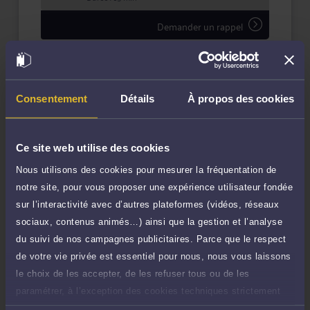
Demander un rappel
Question simple
90 €
Réponse concise à votre question (moins
TTC
de 1.000 caractères)
Consentement
Détails
À propos des cookies
Poser une question
Ce site web utilise des cookies
Consultation écrite
720 €
Nous utilisons des cookies pour mesurer la fréquentation de
Etude de votre dossier + possibilité
TTC
d'ajout d'une pièce jointe
notre site, pour vous proposer une expérience utilisateur fondée
sur l’interactivité avec d’autres plateformes (vidéos, réseaux
Consulter par écrit
sociaux, contenus animés…) ainsi que la gestion et l’analyse
Voir sa Grille indicative des Honoraires
du suivi de nos campagnes publicitaires. Parce que le respect
de votre vie privée est essentiel pour nous, nous vous laissons
Payer des honoraires ou une facture
le choix de les accepter, de les refuser tous ou de les
Vous souhaitez payer une facture ou des
honoraires à l’avocat par Carte Bancaire.
paramétrer, à l’exception des cookies techniques strictement
nécessaires au fonctionnement du site.