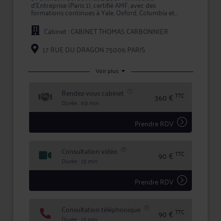
d'Entreprise (Paris 1), certifié AMF, avec des
formations continues à Yale, Oxford, Columbia et
Wharton : il transforme la complexité fiscale en gains
concrets et durables.
Cabinet : CABINET THOMAS CARBONNIER
Votre expert pour :
Fiscalité du patrimoine : Réduisez votre imposition
17 RUE DU DRAGON 75006 PARIS
légalement et durablement
Fiscalité internationale : Optimisez vos actifs sans
frontières
Voir plus
Immobilier d'entreprise : Structurez vos
investissements stratégiques
Rendez-vous cabinet
Droit bancaire & financier : Sécurisez vos rendements
TTC
360 €
Durée : 60 min
Une expertise reconnue
✓ Auteur de 500+ articles dont Le Figaro, Les Échos,
Forbes, Atlantico
Prendre RDV
✓ Président fondateur UNPI 95 · Membre du conseil
de surveillance SCPI Cœur de Ville
✓ Fondateur de deux diplômes universitaires Bac+5 à
Consultation vidéo
l'Université Paris Cité
TTC
90 €
Durée : 15 min
Pour qui ?
Entrepreneurs · Investisseurs immobiliers · Particuliers
Prendre RDV
· Clients français ou étrangers
Consultation téléphonique
TTC
90 €
Durée : 15 min