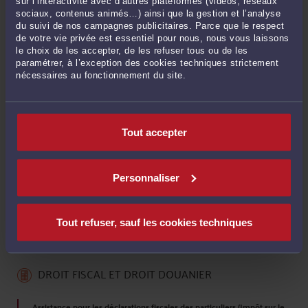
sur l’interactivité avec d’autres plateformes (vidéos, réseaux
RETOUR AU PROFIL
sociaux, contenus animés…) ainsi que la gestion et l’analyse
du suivi de nos campagnes publicitaires. Parce que le respect
IMPRIMER LA GRILLE TARIFS
de votre vie privée est essentiel pour nous, nous vous laissons
le choix de les accepter, de les refuser tous ou de les
A titre indicatif, voici le coût moyen des procédures les
paramétrer, à l’exception des cookies techniques strictement
plus courantes traitées par Maître Thomas CARBONNIER.
nécessaires au fonctionnement du site.
Ces tarifs peuvent varier selon le type de procédure ou
d'acte, le temps nécessaire à l'étude et l'analyse du dossier,
sa complexité, sa technicité, ainsi que, le cas échéant, de
Tout accepter
l’existence d’un honoraire de résultat sur l’avantage
pécuniaire procuré (gain ou économie) au client. Les
montants sont indiqués HT et à majorer de la TVA au taux
de 20 %.
Personnaliser
A l’issue du premier RDV, votre avocat sera tenu de vous
indiquer les modalités précises de sa rémunération en
Tout refuser, sauf les cookies techniques
vous remettant une convention d'honoraires.
DROIT FISCAL ET DROIT DOUANIER
Assistance pour les déclarations fiscales des particuliers (Impôt sur le