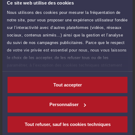
Ce site web utilise des cookies
Demander un rappel
Nous utilisons des cookies pour mesurer la fréquentation de
notre site, pour vous proposer une expérience utilisateur fondée
Payer des honoraires ou une facture
sur l’interactivité avec d’autres plateformes (vidéos, réseaux
Vous souhaitez payer une facture ou des
sociaux, contenus animés…) ainsi que la gestion et l’analyse
honoraires à l’avocat par Carte Bancaire.
du suivi de nos campagnes publicitaires. Parce que le respect
de votre vie privée est essentiel pour nous, nous vous laissons
Payer
le choix de les accepter, de les refuser tous ou de les
paramétrer, à l’exception des cookies techniques strictement
nécessaires au fonctionnement du site.
Tout accepter
Compétences
Personnaliser
Droit de la famille, des personnes et de leur patrimoine
Tout refuser, sauf les cookies techniques