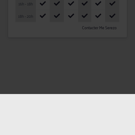
16h - 18h
18h - 20h
Contacter Me Serezo
Mentions légales
Politique de confidentialité
Politique des cookies
CGU avocat