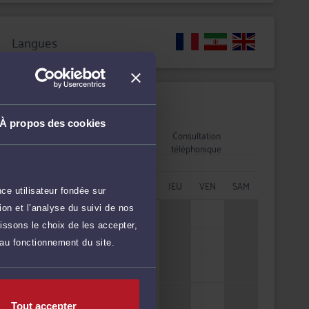
Langues
Disponibilités
À propos des cookies
Consultation
Consultation
vidéo
téléphonique
HORAIRES
LUN
MAR
MER
JEU
VEN
SAM
ce utilisateur fondée sur
on et l’analyse du suivi de nos
08h - 10h
issons le choix de les accepter,
10h - 12h
 au fonctionnement du site.
12h - 14h
14h - 16h
Tout accepter