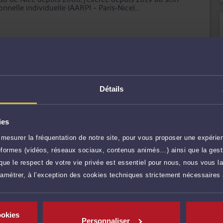
nnelle individuelle (AARPI – Paris-Nice).
n contentieux, principalement en droit des étrangers et de
insi qu’en droits et libertés fondamentaux.
 et pragmatique. Mon équipe, formée en interne, est
e dialogue, dans le respect de la confidentialité et de la
résolution des différends, j’assure une défense
r plus
cabinet/lequipe/zia-oloumi.htm
Détails
200 €
TTC
Prendre RDV
ies
150 €
TTC
Demander un rappel
mesurer la fréquentation de notre site, pour vous proposer une expérien
ateformes (vidéos, réseaux sociaux, contenus animés…) ainsi que la gesti
ue le respect de votre vie privée est essentiel pour nous, nous vous la
60 €
TTC
Poser une question
ramétrer, à l’exception des cookies techniques strictement nécessaires
res)
360 €
TTC
Consulter par écrit
ookies
inte
Personnaliser