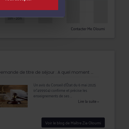
16h - 18h
18h - 20h
Contacter Me Oloumi
emande de titre de séjour : A quel moment ...
Un avis du Conseil d’État du 6 mai 2025
(n°499904) confirme et précise les
enseignements de ses ...
Lire la suite
››
Voir le blog de Maître Zia Oloumi