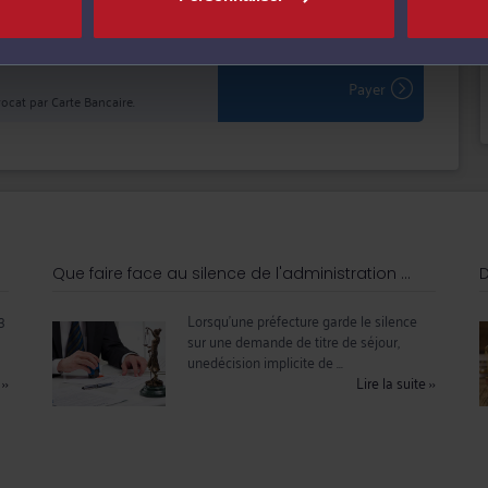
Voir sa Grille indicative des Honoraires
Payer
ocat par Carte Bancaire.
Que faire face au silence de l'administration ...
D
3
Lorsqu’une préfecture garde le silence
sur une demande de titre de séjour,
unedécision implicite de ...
e
››
Lire la suite
››