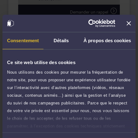
éducative devant le juge des enfants.
Demander un rappel
Engagée, accessible et combative lorsque la situation
l’exige, Maître Marion TOURRAILLE s’attache à offrir à
chacun un accompagnement juridique clair,
stratégique et personnalisé.
Question simple
60 €
Réponse concise à votre question (moins
TTC
de 1.000 caractères)
Consentement
Détails
À propos des cookies
Poser une question
Ce site web utilise des cookies
Consultation écrite
240 €
Nous utilisons des cookies pour mesurer la fréquentation de
Etude de votre dossier + possibilité
TTC
notre site, pour vous proposer une expérience utilisateur fondée
d'ajout d'une pièce jointe
sur l’interactivité avec d’autres plateformes (vidéos, réseaux
Consulter par écrit
sociaux, contenus animés…) ainsi que la gestion et l’analyse
du suivi de nos campagnes publicitaires. Parce que le respect
de votre vie privée est essentiel pour nous, nous vous laissons
Payer des honoraires ou une facture
Vous souhaitez payer une facture ou des
le choix de les accepter, de les refuser tous ou de les
honoraires à l’avocat par Carte Bancaire.
paramétrer, à l’exception des cookies techniques strictement
nécessaires au fonctionnement du site.
Payer