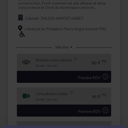
construction, Droit commercial, des affaires et de la
concurrence et Droit du dommage corporel.
Maître HAMTAT intervient à la fois comme conseil en
Cabinet : DALEAS-HAMTAT-GABET
amont des conflits, et comme avocat chargé
d'assurer la défense de vos intérêts devant les
tribunaux, que ce soit en défense, ou pour engager
1 Avenue du Président Pierre Angot 64000 PAU
une procédure contre l'adversaire.
Maître HAMTAT met ses compétences au service de
chacun de ses clients en leur garantissant expertise
Voir plus
juridique, rigueur et confidentialité dans le traitement
de leur dossier.
Rendez-vous cabinet
TTC
80 €
Durée : 30 min
Prendre RDV
Consultation vidéo
TTC
95 €
Durée : 30 min
Prendre RDV
Consultation téléphonique