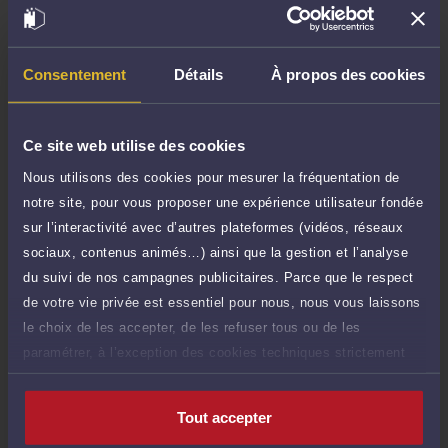
TTC
60 €
Durée : 15 min
Demander un rappel
Consentement
Détails
À propos des cookies
Question simple
95 €
Réponse concise à votre question (moins
TTC
Ce site web utilise des cookies
de 1.000 caractères)
Nous utilisons des cookies pour mesurer la fréquentation de
Poser une question
notre site, pour vous proposer une expérience utilisateur fondée
sur l’interactivité avec d’autres plateformes (vidéos, réseaux
Consultation écrite
240 €
sociaux, contenus animés…) ainsi que la gestion et l’analyse
Etude de votre dossier + possibilité
TTC
du suivi de nos campagnes publicitaires. Parce que le respect
d'ajout d'une pièce jointe
de votre vie privée est essentiel pour nous, nous vous laissons
Consulter par écrit
le choix de les accepter, de les refuser tous ou de les
paramétrer, à l’exception des cookies techniques strictement
nécessaires au fonctionnement du site.
Tout accepter