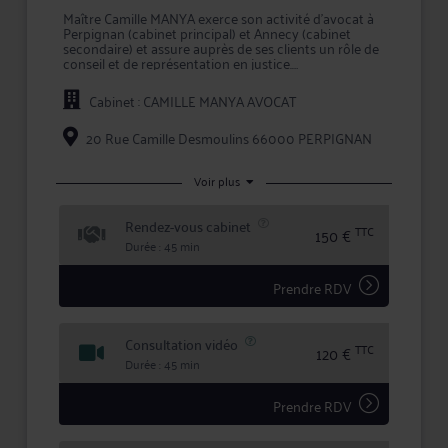
Maître Camille MANYA exerce son activité d'avocat à
Perpignan (cabinet principal) et Annecy (cabinet
secondaire) et assure auprès de ses clients un rôle de
conseil et de représentation en justice.
Le champ d'exercice de Maître MANYA s'étend des
Cabinet : CAMILLE MANYA AVOCAT
prestations de conseil, comme les consultations
juridiques, aux mandats de représentation lors d'une
procédure, en passant par la prise en charge des
20 Rue Camille Desmoulins 66000 PERPIGNAN
démarches et formalités afférentes à chaque dossier.
Maître MANYA s'efforce de créer une relation de
Voir plus
confiance et de transparence avec ses clients pour
mettre en œuvre la meilleure stratégie possible, et
Rendez-vous cabinet
lors de litiges, défendre leurs intérêts avec ténacité et
TTC
150 €
efficacité.
Durée : 45 min
Prendre RDV
Consultation vidéo
TTC
120 €
Durée : 45 min
Prendre RDV