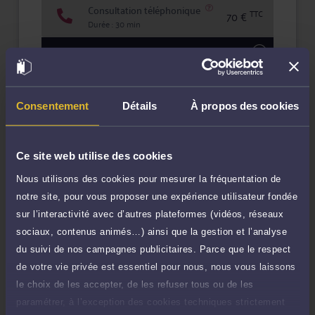
Consultation téléphonique
TTC
70 €
Durée : 30 min
Demander un rappel
Question simple
180 €
Réponse concise à votre question (moins
Consentement
Détails
À propos des cookies
TTC
de 1.000 caractères)
Poser une question
Ce site web utilise des cookies
Nous utilisons des cookies pour mesurer la fréquentation de
Consultation écrite
540 €
notre site, pour vous proposer une expérience utilisateur fondée
Etude de votre dossier + possibilité
TTC
d'ajout d'une pièce jointe
sur l’interactivité avec d’autres plateformes (vidéos, réseaux
sociaux, contenus animés…) ainsi que la gestion et l’analyse
Consulter par écrit
du suivi de nos campagnes publicitaires. Parce que le respect
de votre vie privée est essentiel pour nous, nous vous laissons
Payer des honoraires ou une facture
le choix de les accepter, de les refuser tous ou de les
Vous souhaitez payer une facture ou des
paramétrer, à l’exception des cookies techniques strictement
honoraires à l’avocat par Carte Bancaire.