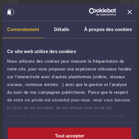
Question simple
40 €
Réponse concise à votre question (moins
TTC
de 1.000 caractères)
Consentement
Détails
À propos des cookies
Poser une question
Consultation écrite
180 €
Ce site web utilise des cookies
Etude de votre dossier + possibilité
TTC
d'ajout d'une pièce jointe
Nous utilisons des cookies pour mesurer la fréquentation de
notre site, pour vous proposer une expérience utilisateur fondée
Consulter par écrit
sur l’interactivité avec d’autres plateformes (vidéos, réseaux
sociaux, contenus animés…) ainsi que la gestion et l’analyse
Payer des honoraires ou une facture
du suivi de nos campagnes publicitaires. Parce que le respect
Vous souhaitez payer une facture ou des
de votre vie privée est essentiel pour nous, nous vous laissons
honoraires à l’avocat par Carte Bancaire.
le choix de les accepter, de les refuser tous ou de les
Payer
paramétrer, à l’exception des cookies techniques strictement
nécessaires au fonctionnement du site.
Tout accepter