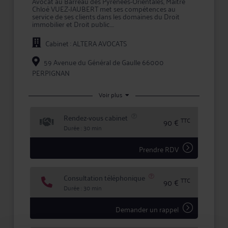
Avocat au Barreau des Pyrénées-Orientales, Maître
Chloé VUEZ-JAUBERT met ses compétences au
service de ses clients dans les domaines du Droit
immobilier et Droit public.
Le champ d'exercice de Maître VUEZ-JAUBERT
Cabinet : ALTERA AVOCATS
s'étend des prestations de conseil, comme les
consultations juridiques, aux mandats de
représentation lors d'une procédure, en passant par
59 Avenue du Général de Gaulle 66000
la prise en charge des démarches et formalités
PERPIGNAN
afférentes à chaque dossier.
En prenant conseil ou en confiant la défense de vos
Voir plus
intérêts à Me VUEZ-JAUBERT, vous bénéficiez d'une
écoute active, de compétences certifiées, et d'une
totale confidentialité dans le traitement de votre
Rendez-vous cabinet
TTC
90 €
dossier.
Durée : 30 min
Prendre RDV
Consultation téléphonique
TTC
90 €
Durée : 30 min
Demander un rappel