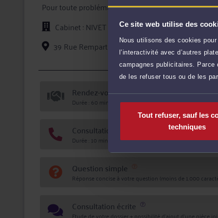
Pour toute problématique dans ses champs de compé
assiste en justice, que ce soit en demande ou pour dé
Cabinet : NIVET GUILLEM
Ce site web utilise des cook
Maître NIVET s'efforce de créer une relation de confiance et de transp
oeuvre la meilleure stratégie possible, et lors de litige
Nous utilisons des cookies pour 
39 Rue Rempart Villeneuve 66000 PERPIGNAN
l’interactivité avec d’autres pl
campagnes publicitaires. Parce q
Voi
de les refuser tous ou de les pa
Rendez-vous cabinet
Durée : 60 min
Tout refuser, sauf les c
techniques
Consultation téléphonique
Durée : 10 min
Question simple
Réponse concise à votre question (moins de 1.000 caractè
Consultation écrite
Etude de votre dossier + possibilité d'ajout d'une pièce jo