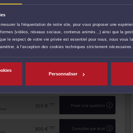
tence, Me NIVET vous conseille efficacement et vous
fendre vos intérêts.
ies
arence avec ses clients pour mettre en
s, défendre leurs intérêts avec ténacité et efficacité.
mesurer la fréquentation de notre site, pour vous proposer une expérien
ateformes (vidéos, réseaux sociaux, contenus animés…) ainsi que la gesti
ue le respect de votre vie privée est essentiel pour nous, nous vous la
r plus
ramétrer, à l’exception des cookies techniques strictement nécessaires
120 €
TTC
Prendre RDV
ookies
Personnaliser
0 €
TTC
Demander un rappel
150 €
TTC
Poser une question
res)
300 €
TTC
Consulter par écrit
inte