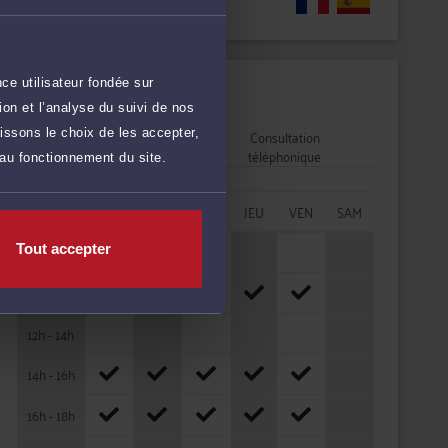
Langues
ce utilisateur fondée sur
Disponibilités
on et l’analyse du suivi de nos
Rendez-vous
Consultation
issons le choix de les accepter,
cabinet
téléphonique
 au fonctionnement du site.
HORAIRES
LUN
MAR
MER
JEU
VEN
SAM
08h - 10h
Tout accepter
10h - 12h
12h - 14h
14h - 16h
16h - 18h