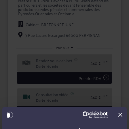
Maître BRETONNET avocat à PEPRIGNAN défend les
particuliers et les sociétés devant l'ensemble des
juridictions civiles, pénales et commerciales des
Pyrénées-Orientales et Occitanie.
Elle intervient dans les contentieux suivants:
Cabinet : BRETONNET JUNE
- divorce judiciaire
- divorce par consentement mutuel
- construction
9 Rue Lazare Escarguel 66000 PERPIGNAN
- droit immobilier
- vente aux enchères
- vices cachés (vente immobilière, véhicule..)
Voir plus
- contentieux commercial (recouvrement de
créances etc)
Rendez-vous cabinet
- droit bancaire: caution dirigeante
TTC
240 €
- responsabilité hospitalière et médicale
Durée : 60 min
- juge des enfants
- défense des victimes (droit pénal et civil)
- baux ruraux
Prendre RDV
- création de sociétés
Consultation vidéo
TTC
240 €
Durée : 60 min
Prendre RDV
Consultation téléphonique