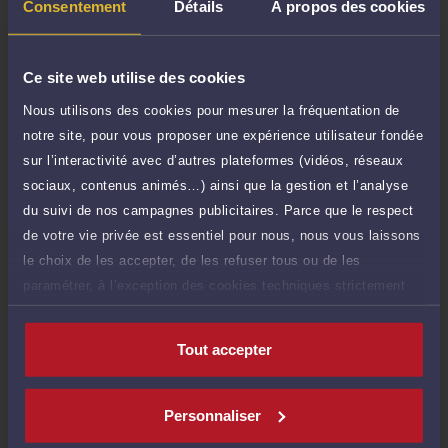
TTC
200 €
Consentement
Détails
À propos des cookies
Durée : 30 min
Demander un rappel
Ce site web utilise des cookies
Nous utilisons des cookies pour mesurer la fréquentation de
Payer des honoraires ou une facture
Vous souhaitez payer une facture ou des
notre site, pour vous proposer une expérience utilisateur fondée
honoraires à l’avocat par Carte Bancaire.
sur l’interactivité avec d’autres plateformes (vidéos, réseaux
sociaux, contenus animés…) ainsi que la gestion et l’analyse
Payer
du suivi de nos campagnes publicitaires. Parce que le respect
de votre vie privée est essentiel pour nous, nous vous laissons
le choix de les accepter, de les refuser tous ou de les
paramétrer, à l’exception des cookies techniques strictement
Compétences
nécessaires au fonctionnement du site.
Tout accepter
Droit de la santé
Personnaliser
Procédure civile