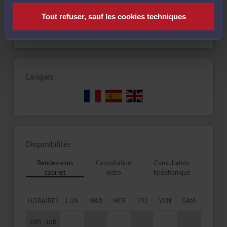
Tout refuser, sauf les cookies techniques
Procédure d'appel
Langues
Disponibilités
Rendez-vous
Consultation
Consultation
cabinet
vidéo
téléphonique
HORAIRES
LUN
MAR
MER
JEU
VEN
SAM
08h - 10h