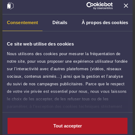
TTC
120 €
Durée : 30 min
Demander un rappel
Consentement
Détails
À propos des cookies
Question simple
100 €
Réponse concise à votre question (moins
TTC
Ce site web utilise des cookies
de 1.000 caractères)
Nous utilisons des cookies pour mesurer la fréquentation de
Poser une question
notre site, pour vous proposer une expérience utilisateur fondée
sur l’interactivité avec d’autres plateformes (vidéos, réseaux
Consultation écrite
360 €
sociaux, contenus animés…) ainsi que la gestion et l’analyse
Etude de votre dossier + possibilité
TTC
du suivi de nos campagnes publicitaires. Parce que le respect
d'ajout d'une pièce jointe
de votre vie privée est essentiel pour nous, nous vous laissons
Consulter par écrit
le choix de les accepter, de les refuser tous ou de les
paramétrer, à l’exception des cookies techniques strictement
nécessaires au fonctionnement du site.
Tout accepter