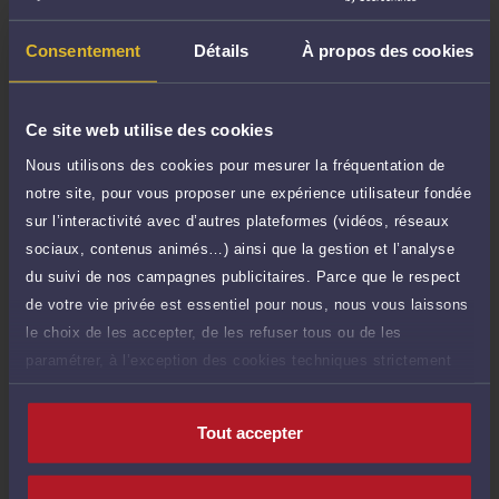
TTC
65 €
Durée : 30 min
Consentement
Détails
À propos des cookies
Demander un rappel
Question simple
Ce site web utilise des cookies
40 €
Réponse concise à votre question (moins
TTC
Nous utilisons des cookies pour mesurer la fréquentation de
de 1.000 caractères)
notre site, pour vous proposer une expérience utilisateur fondée
Poser une question
sur l’interactivité avec d’autres plateformes (vidéos, réseaux
sociaux, contenus animés…) ainsi que la gestion et l’analyse
Consultation écrite
du suivi de nos campagnes publicitaires. Parce que le respect
170 €
Etude de votre dossier + possibilité
de votre vie privée est essentiel pour nous, nous vous laissons
TTC
d'ajout d'une pièce jointe
le choix de les accepter, de les refuser tous ou de les
paramétrer, à l’exception des cookies techniques strictement
Consulter par écrit
nécessaires au fonctionnement du site.
Tout accepter