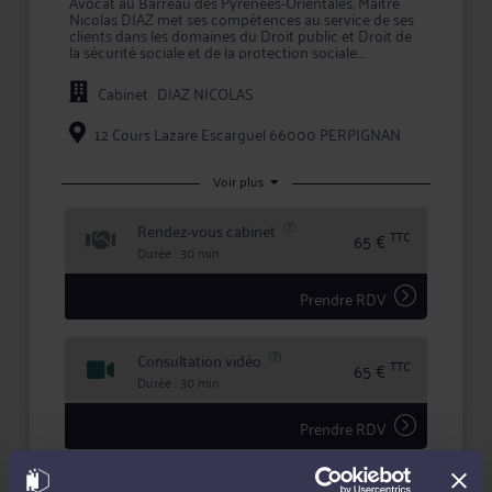
Avocat au Barreau des Pyrénées-Orientales, Maître
Nicolas DIAZ met ses compétences au service de ses
clients dans les domaines du Droit public et Droit de
la sécurité sociale et de la protection sociale.
Maître DIAZ intervient à la fois comme conseil en
Cabinet : DIAZ NICOLAS
amont des conflits, et comme avocat chargé
d'assurer la défense de vos intérêts devant les
tribunaux, que ce soit en défense, ou pour engager
12 Cours Lazare Escarguel 66000 PERPIGNAN
une procédure contre l'adversaire.
Maître DIAZ s'efforce de créer une relation de
Voir plus
confiance et de transparence avec ses clients pour
mettre en oeuvre la meilleure stratégie possible, et
Rendez-vous cabinet
lors de litiges, défendre leurs intérêts avec ténacité et
TTC
65 €
efficacité.
Durée : 30 min
Prendre RDV
Consultation vidéo
TTC
65 €
Durée : 30 min
Prendre RDV
Consultation téléphonique